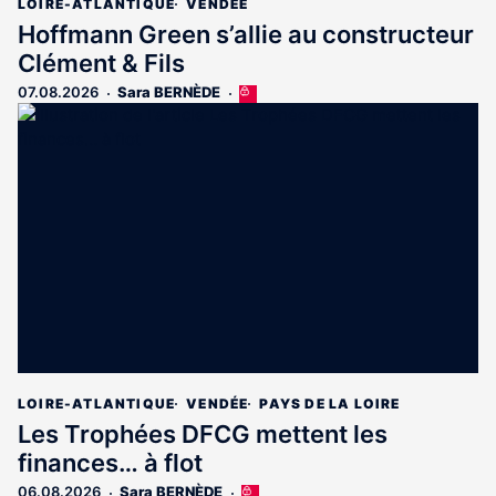
LOIRE-ATLANTIQUE
VENDÉE
Hoffmann Green s’allie au constructeur
Clément & Fils
07.08.2026
Sara BERNÈDE
Cet
article
est
réservé
aux
abonnés
LOIRE-ATLANTIQUE
VENDÉE
PAYS DE LA LOIRE
Les Trophées DFCG mettent les
finances… à flot
06.08.2026
Sara BERNÈDE
Cet