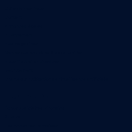
Qui sommes-nous
Contact
Annonces légales
Abonnement
Nos magazines
Ventes aux enchères & opportunités
Nous trouver en kiosques
Recrutement
Charte sur l’utilisation de l’intelligence artificielle
Legal Medias
Échos Judiciaires Girondins
7 Jours
Les Annonces Landaises