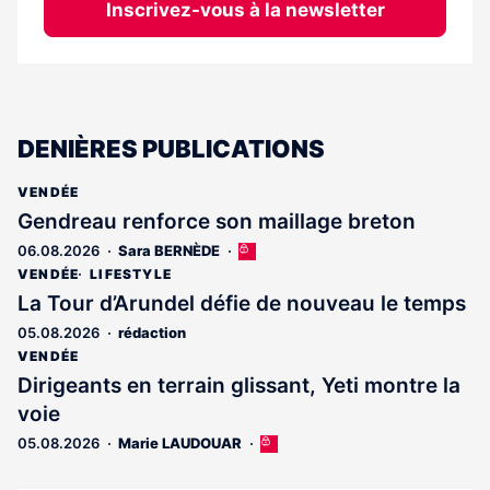
Inscrivez-vous à la newsletter
DENIÈRES PUBLICATIONS
VENDÉE
Gendreau renforce son maillage breton
06.08.2026
Sara BERNÈDE
Cet
article
VENDÉE
LIFESTYLE
est
La Tour d’Arundel défie de nouveau le temps
réservé
05.08.2026
rédaction
aux
abonnés
VENDÉE
Dirigeants en terrain glissant, Yeti montre la
voie
05.08.2026
Marie LAUDOUAR
Cet
article
est