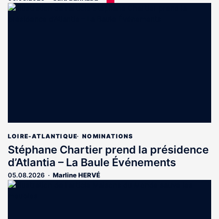
article
est
réservé
aux
abonnés
LOIRE-ATLANTIQUE
NOMINATIONS
Stéphane Chartier prend la présidence
d’Atlantia – La Baule Événements
05.08.2026
Marline HERVÉ