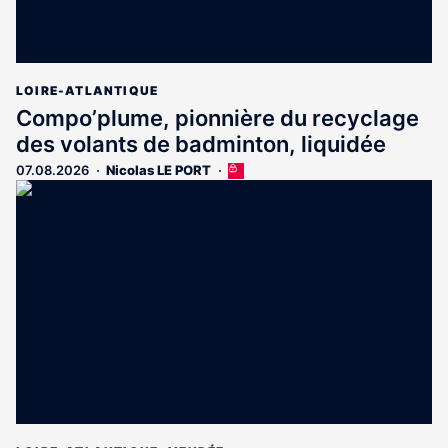
LOIRE-ATLANTIQUE
Compo’plume, pionnière du recyclage
des volants de badminton, liquidée
07.08.2026
Nicolas LE PORT
Cet
article
est
réservé
aux
abonnés