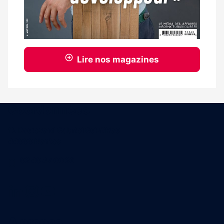
Lire nos magazines
Coordonnées
15 Boulevard Gabriel Guist'Hau
44000 Nantes
02 40 47 00 28
A propos