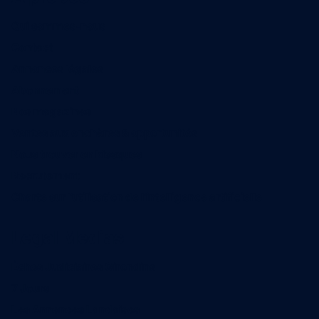
Qui sommes-nous
Contact
Annonces légales
Abonnement
Nos magazines
Ventes aux enchères & opportunités
Nous trouver en kiosques
Recrutement
Charte sur l’utilisation de l’intelligence artificielle
Legal Medias
Échos Judiciaires Girondins
7 Jours
Les Annonces Landaises