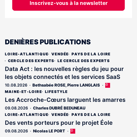
Inscrivez-vous à la newsletter
DENIÈRES PUBLICATIONS
LOIRE-ATLANTIQUE
VENDÉE
PAYS DE LA LOIRE
CERCLE DES EXPERTS
LE CERCLE DES EXPERTS
Data Act : les nouvelles règles du jeu pour
les objets connectés et les services SaaS
10.08.2026
Bethsabée ROSE
,
Pierre LANGLAIS
Cet
article
MAINE-ET-LOIRE
LIFESTYLE
est
Les Accroche-Cœurs larguent les amarres
réservé
09.08.2026
Charles DUBRÉ BEDUNEAU
aux
abonnés
LOIRE-ATLANTIQUE
VENDÉE
PAYS DE LA LOIRE
Des vents porteurs pour le projet Éole
09.08.2026
Nicolas LE PORT
Cet