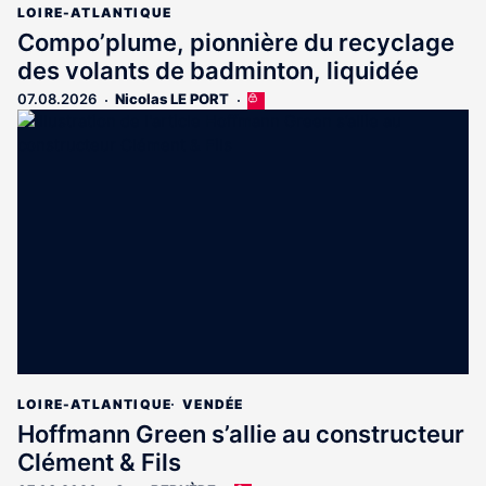
LOIRE-ATLANTIQUE
Compo’plume, pionnière du recyclage
des volants de badminton, liquidée
07.08.2026
Nicolas LE PORT
Cet
article
est
réservé
aux
abonnés
LOIRE-ATLANTIQUE
VENDÉE
Hoffmann Green s’allie au constructeur
Clément & Fils