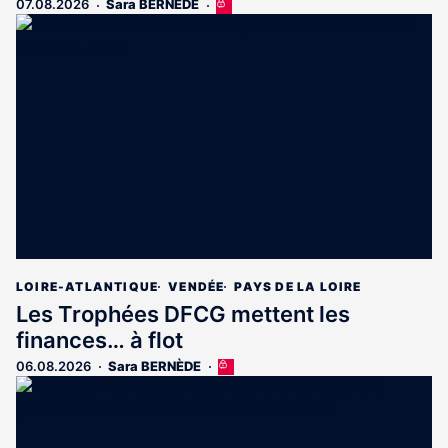
07.08.2026
Sara BERNÈDE
Cet
article
est
réservé
aux
abonnés
LOIRE-ATLANTIQUE
VENDÉE
PAYS DE LA LOIRE
Les Trophées DFCG mettent les
finances… à flot
06.08.2026
Sara BERNÈDE
Cet
article
est
réservé
aux