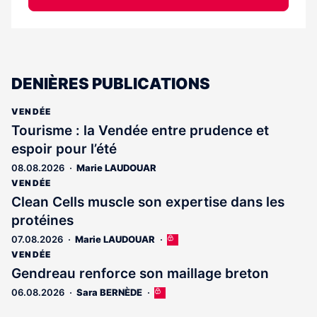
DENIÈRES PUBLICATIONS
VENDÉE
Tourisme : la Vendée entre prudence et
espoir pour l’été
08.08.2026
Marie LAUDOUAR
VENDÉE
Clean Cells muscle son expertise dans les
protéines
07.08.2026
Marie LAUDOUAR
Cet
article
VENDÉE
est
Gendreau renforce son maillage breton
réservé
06.08.2026
Sara BERNÈDE
Cet
aux
article
abonnés