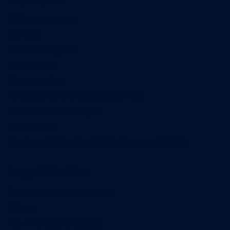
Qui sommes-nous
Contact
Annonces légales
Abonnement
Nos magazines
Ventes aux enchères & opportunités
Nous trouver en kiosques
Recrutement
Charte sur l’utilisation de l’intelligence artificielle
Legal Medias
Échos Judiciaires Girondins
7 Jours
Les Annonces Landaises