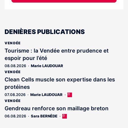
DENIÈRES PUBLICATIONS
VENDÉE
Tourisme : la Vendée entre prudence et
espoir pour l’été
08.08.2026
Marie LAUDOUAR
VENDÉE
Clean Cells muscle son expertise dans les
protéines
07.08.2026
Marie LAUDOUAR
Cet
article
VENDÉE
est
Gendreau renforce son maillage breton
réservé
06.08.2026
Sara BERNÈDE
Cet
aux
article
abonnés
est