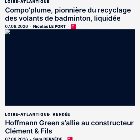
LOIRE-ATLANTIQUE
Compo’plume, pionnière du recyclage
des volants de badminton, liquidée
07.08.2026
Nicolas LE PORT
Cet
article
est
réservé
aux
abonnés
LOIRE-ATLANTIQUE
VENDÉE
Hoffmann Green s’allie au constructeur
Clément & Fils
07.08.2026
Sara BERNÈDE
Cet