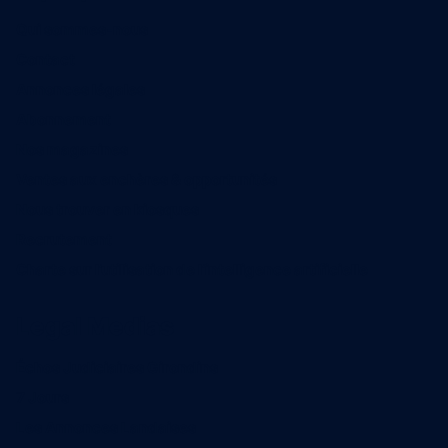
Qui sommes-nous
Contact
Annonces légales
Abonnement
Nos magazines
Ventes aux enchères & opportunités
Nous trouver en kiosques
Recrutement
Charte sur l’utilisation de l’intelligence artificielle
Legal Medias
Échos Judiciaires Girondins
7 Jours
Les Annonces Landaises