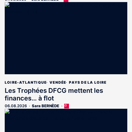
article
est
réservé
aux
abonnés
LOIRE-ATLANTIQUE
VENDÉE
PAYS DE LA LOIRE
Les Trophées DFCG mettent les
finances… à flot
06.08.2026
Sara BERNÈDE
Cet
article
est
réservé
aux