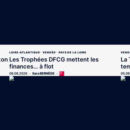
LOIRE-ATLANTIQUE
VENDÉE
PAYS DE LA LOIRE
VEND
ton
Les Trophées DFCG mettent les
La 
finances… à flot
te
06.08.2026
Sara BERNÈDE
Cet
05.08
article
est
réservé
aux
abonnés