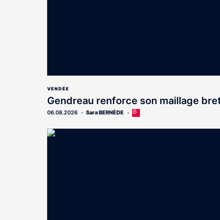
VENDÉE
Gendreau renforce son maillage bre
06.08.2026
Sara BERNÈDE
Cet
article
est
réservé
aux
abonnés