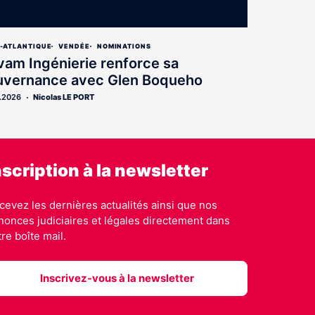
E-ATLANTIQUE
VENDÉE
NOMINATIONS
am Ingénierie renforce sa
uvernance avec Glen Boqueho
.2026
Nicolas LE PORT
nscription à la newsletter
cevez les dernières actualités ainsi que nos
nonces judiciaires et légales directement dans
tre boîte mail.
Inscrivez-vous à la newsletter