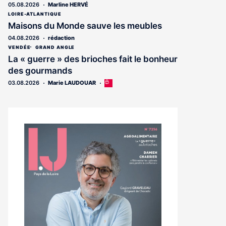
05.08.2026
Marline HERVÉ
LOIRE-ATLANTIQUE
Maisons du Monde sauve les meubles
04.08.2026
rédaction
VENDÉE
GRAND ANGLE
La « guerre » des brioches fait le bonheur
des gourmands
03.08.2026
Marie LAUDOUAR
Cet
article
est
réservé
aux
abonnés
Notre
dernier
magazine