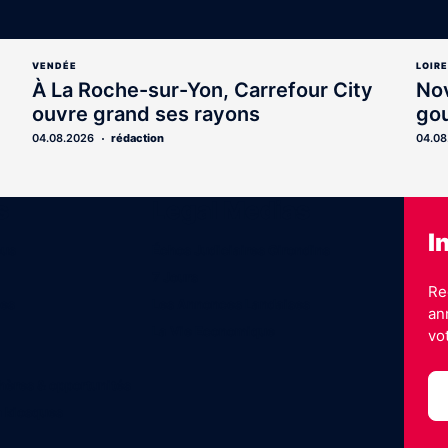
VENDÉE
LOIR
À La Roche-sur-Yon, Carrefour City
Nov
ouvre grand ses rayons
go
04.08.2026
rédaction
04.08
s
Legal Medias
I
ous
Échos Judiciaires Girondins
7 Jours
Re
les
Les Annonces Landaises
an
La Vie Economique
vo
hères & opportunités
n kiosques