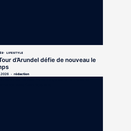
ÉE
LIFESTYLE
Tour d’Arundel défie de nouveau le
mps
.2026
rédaction