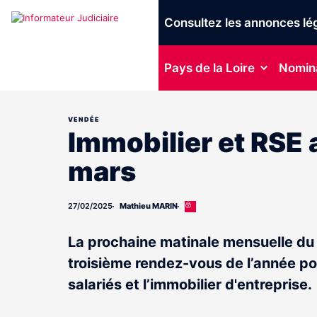
Consultez les annonces lé
Pays de la Loire
Nomin
VENDÉE
Immobilier et RSE
mars
27/02/2025
Mathieu MARIN
Cet
article
est
La prochaine matinale mensuelle du 
réservé
aux
troisième rendez-vous de l’année po
abonnés
salariés et l’immobilier d'entreprise.