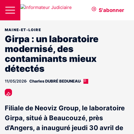
S'abonner
MAINE-ET-LOIRE
Girpa : un laboratoire
modernisé, des
contaminants mieux
détectés
11/05/2026
Charles DUBRÉ BEDUNEAU
Cet
article
est
réservé
aux
Filiale de Neoviz Group, le laboratoire
abonnés
Girpa, situé à Beaucouzé, près
d’Angers, a inauguré jeudi 30 avril de