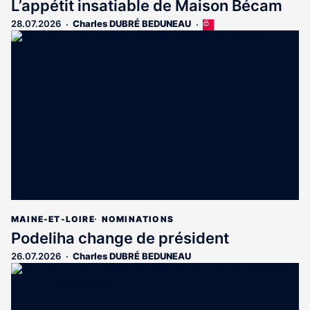
L’appétit insatiable de Maison Bécam
28.07.2026
Charles DUBRÉ BEDUNEAU
Cet
article
est
réservé
aux
abonnés
MAINE-ET-LOIRE
NOMINATIONS
Podeliha change de président
26.07.2026
Charles DUBRÉ BEDUNEAU