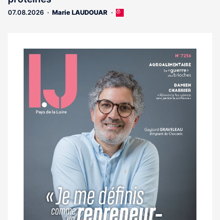
07.08.2026
Marie LAUDOUAR
Cet
article
est
réservé
aux
Notre
abonnés
dernier
magazine