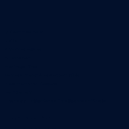
A propos
Qui sommes-nous
Contact
Annonces légales
Abonnement
Nos magazines
Ventes aux enchères & opportunités
Nous trouver en kiosques
Recrutement
Charte sur l’utilisation de l’intelligence artificielle
Legal Medias