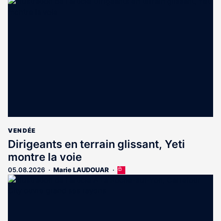
VENDÉE
Dirigeants en terrain glissant, Yeti
montre la voie
05.08.2026
Marie LAUDOUAR
Cet
article
est
réservé
aux
abonnés