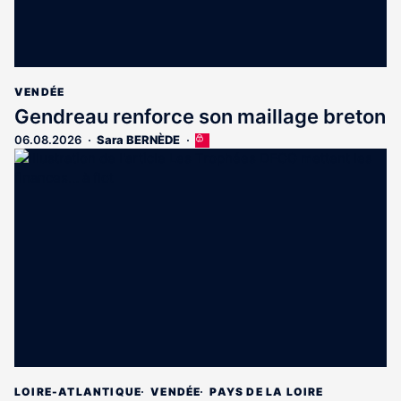
VENDÉE
Gendreau renforce son maillage breton
06.08.2026
Sara BERNÈDE
Cet
article
est
réservé
aux
abonnés
LOIRE-ATLANTIQUE
VENDÉE
PAYS DE LA LOIRE