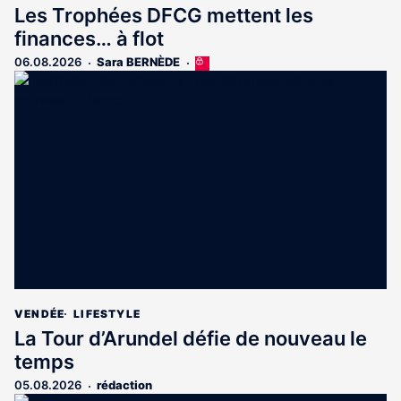
Les Trophées DFCG mettent les
finances… à flot
06.08.2026
Sara BERNÈDE
Cet
article
est
réservé
aux
abonnés
VENDÉE
LIFESTYLE
La Tour d’Arundel défie de nouveau le
temps
05.08.2026
rédaction