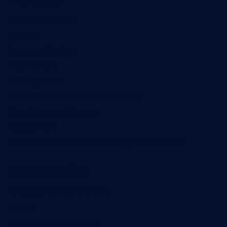
Qui sommes-nous
Contact
Annonces légales
Abonnement
Nos magazines
Ventes aux enchères & opportunités
Nous trouver en kiosques
Recrutement
Charte sur l’utilisation de l’intelligence artificielle
Legal Medias
Échos Judiciaires Girondins
7 Jours
Les Annonces Landaises