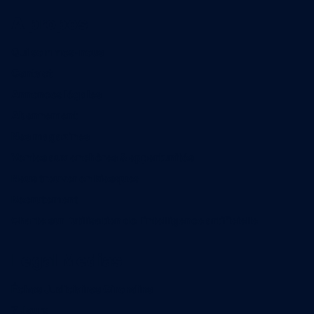
A propos
Qui sommes-nous
Contact
Annonces légales
Abonnement
Nos magazines
Ventes aux enchères & opportunités
Nous trouver en kiosques
Recrutement
Charte sur l’utilisation de l’intelligence artificielle
Legal Medias
Échos Judiciaires Girondins
7 Jours