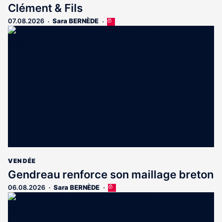
Clément & Fils
07.08.2026
Sara BERNÈDE
Cet
article
est
réservé
aux
abonnés
VENDÉE
Gendreau renforce son maillage breton
06.08.2026
Sara BERNÈDE
Cet
article
est
réservé