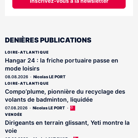
Inscrivez-vous à la newsletter
DENIÈRES PUBLICATIONS
LOIRE-ATLANTIQUE
Hangar 24 : la friche portuaire passe en
mode loisirs
08.08.2026
Nicolas LE PORT
LOIRE-ATLANTIQUE
Compo’plume, pionnière du recyclage des
volants de badminton, liquidée
07.08.2026
Nicolas LE PORT
Cet
article
VENDÉE
est
Dirigeants en terrain glissant, Yeti montre la
réservé
voie
aux
abonnés