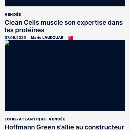
VENDÉE
Clean Cells muscle son expertise dans
les protéines
07.08.2026
Marie LAUDOUAR
Cet
article
est
réservé
aux
abonnés
LOIRE-ATLANTIQUE
VENDÉE
Hoffmann Green s’allie au constructeur