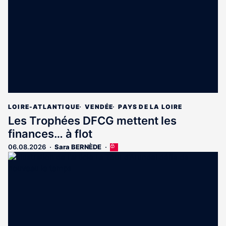
aux
abonnés
LOIRE-ATLANTIQUE
VENDÉE
PAYS DE LA LOIRE
Les Trophées DFCG mettent les
finances… à flot
06.08.2026
Sara BERNÈDE
Cet
article
est
réservé
aux
abonnés