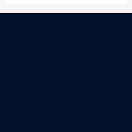
Coordonnées
15 Boulevard Gabriel Guist'Hau
44000 Nantes
02 40 47 00 28
A propos
Qui sommes-nous
Contact
Annonces légales
Abonnement
Nos magazines