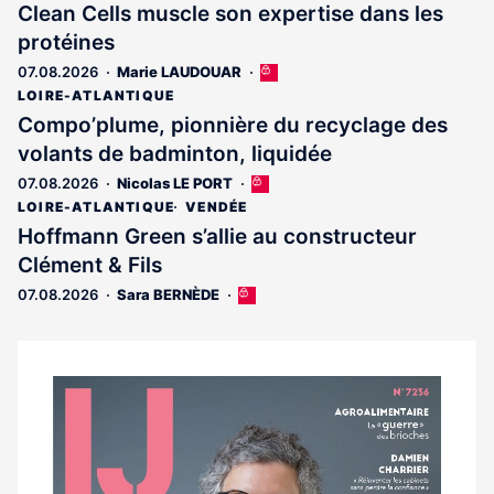
Clean Cells muscle son expertise dans les
protéines
07.08.2026
Marie LAUDOUAR
Cet
article
LOIRE-ATLANTIQUE
est
Compo’plume, pionnière du recyclage des
réservé
volants de badminton, liquidée
aux
abonnés
07.08.2026
Nicolas LE PORT
Cet
article
LOIRE-ATLANTIQUE
VENDÉE
est
Hoffmann Green s’allie au constructeur
réservé
Clément & Fils
aux
abonnés
07.08.2026
Sara BERNÈDE
Cet
article
est
réservé
aux
Notre
abonnés
dernier
magazine