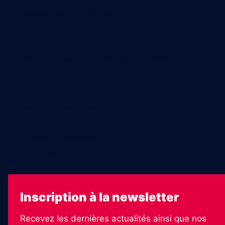
Ventes aux enchères & opportunités
Nous trouver en kiosques
Recrutement
Charte sur l’utilisation de l’intelligence artificielle
Legal Medias
Échos Judiciaires Girondins
7 Jours
Les Annonces Landaises
La Vie Economique
Inscription à la newsletter
Recevez les dernières actualités ainsi que nos