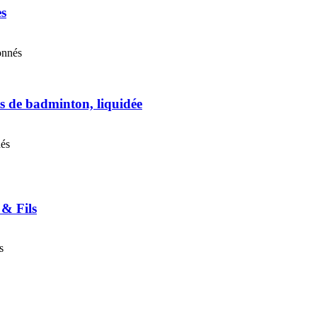
es
onnés
s de badminton, liquidée
nés
 & Fils
s