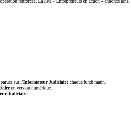
oopération renforcée. La liste « Entrepreneurs en action » annonce ainsi
parues sur l’
Informateur Judiciaire
chaque lundi matin.
iaire
en version numérique.
eur Judiciaire.