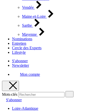
Vendée
Maine-et-Loire
Sarthe
Mayenne
Nominations
Entretien
Cercle des Experts
Lifestyle
S'abonner
Newsletter
Mon compte
Mots-clés
S'abonner
Loire-Atlantique