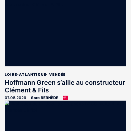
est
réservé
aux
abonnés
LOIRE-ATLANTIQUE
VENDÉE
Hoffmann Green s’allie au constructeur
Clément & Fils
07.08.2026
Sara BERNÈDE
Cet
article
est
réservé
aux
abonnés