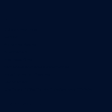
A propos
Qui sommes-nous
Contact
Annonces légales
Abonnement
Nos magazines
Ventes aux enchères & opportunités
Nous trouver en kiosques
Recrutement
Charte sur l’utilisation de l’intelligence artificielle
Legal Medias