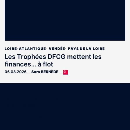
LOIRE-ATLANTIQUE
VENDÉE
PAYS DE LA LOIRE
Les Trophées DFCG mettent les
finances… à flot
06.08.2026
Sara BERNÈDE
Cet
article
est
Coordonnées
réservé
aux
15 Boulevard Gabriel Guist'Hau
abonnés
44000 Nantes
02 40 47 00 28