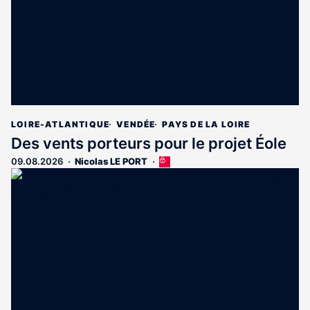
LOIRE-ATLANTIQUE
VENDÉE
PAYS DE LA LOIRE
Des vents porteurs pour le projet Éole
09.08.2026
Nicolas LE PORT
Cet
article
est
réservé
aux
abonnés