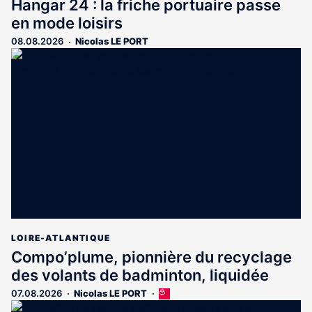
Hangar 24 : la friche portuaire passe
en mode loisirs
08.08.2026
Nicolas LE PORT
LOIRE-ATLANTIQUE
Compo’plume, pionnière du recyclage
des volants de badminton, liquidée
07.08.2026
Nicolas LE PORT
Cet
article