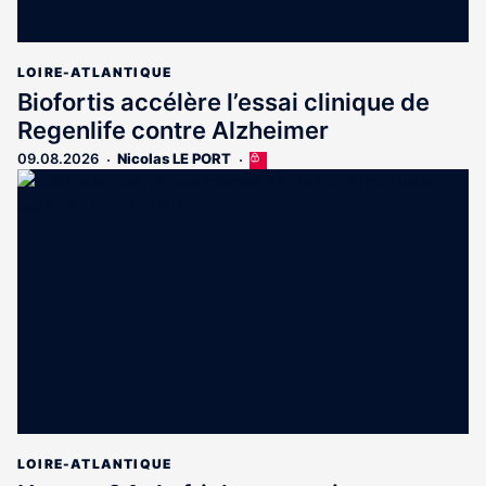
LOIRE-ATLANTIQUE
Biofortis accélère l’essai clinique de
Regenlife contre Alzheimer
09.08.2026
Nicolas LE PORT
Cet
article
est
réservé
aux
abonnés
LOIRE-ATLANTIQUE