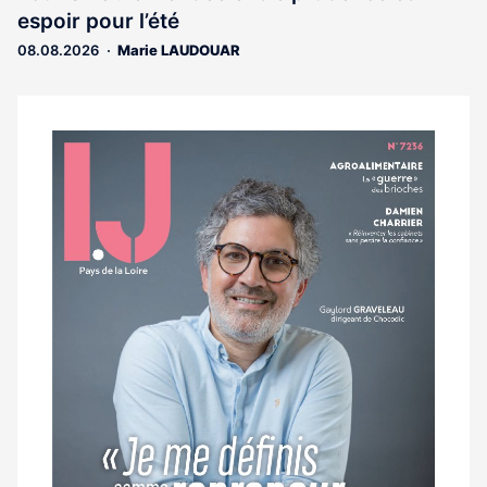
réservé
espoir pour l’été
aux
abonnés
08.08.2026
Marie LAUDOUAR
Notre
dernier
magazine