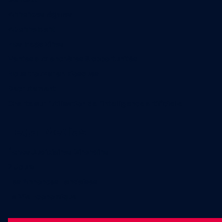
Annonces légales
Abonnement
Nos magazines
Ventes aux enchères & opportunités
Nous trouver en kiosques
Recrutement
Charte sur l’utilisation de l’intelligence artificielle
Legal Medias
Échos Judiciaires Girondins
7 Jours
Les Annonces Landaises
La Vie Economique