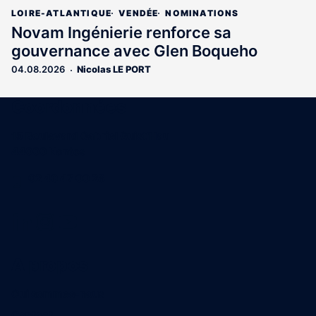
LOIRE-ATLANTIQUE
VENDÉE
NOMINATIONS
Novam Ingénierie renforce sa
gouvernance avec Glen Boqueho
04.08.2026
Nicolas LE PORT
Coordonnées
15 Boulevard Gabriel Guist'Hau
44000 Nantes
02 40 47 00 28
A propos
Qui sommes-nous
Contact