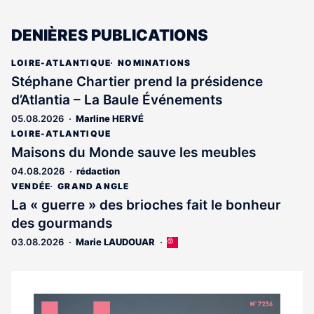
DENIÈRES PUBLICATIONS
LOIRE-ATLANTIQUE
NOMINATIONS
Stéphane Chartier prend la présidence
d’Atlantia – La Baule Événements
05.08.2026
Marline HERVÉ
LOIRE-ATLANTIQUE
Maisons du Monde sauve les meubles
04.08.2026
rédaction
VENDÉE
GRAND ANGLE
La « guerre » des brioches fait le bonheur
des gourmands
03.08.2026
Marie LAUDOUAR
Cet
article
est
réservé
aux
Notre
abonnés