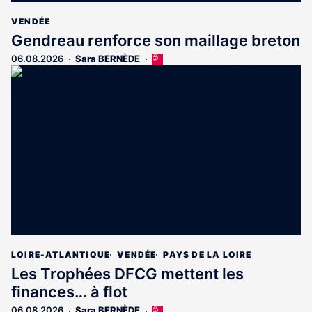
VENDÉE
Gendreau renforce son maillage breton
06.08.2026
Sara BERNÈDE
Cet
article
est
réservé
aux
abonnés
LOIRE-ATLANTIQUE
VENDÉE
PAYS DE LA LOIRE
Les Trophées DFCG mettent les
finances… à flot
06.08.2026
Sara BERNÈDE
Cet