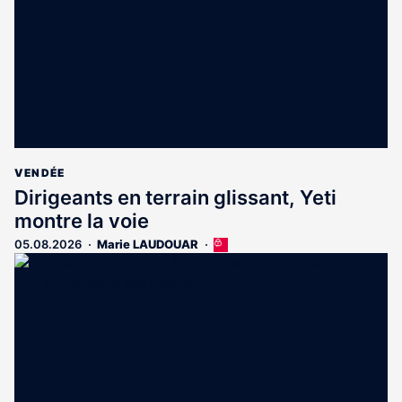
VENDÉE
Dirigeants en terrain glissant, Yeti
montre la voie
05.08.2026
Marie LAUDOUAR
Cet
article
est
réservé
aux
abonnés