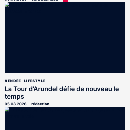
article
est
réservé
aux
abonnés
VENDÉE
LIFESTYLE
La Tour d’Arundel défie de nouveau le
temps
05.08.2026
rédaction