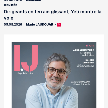
05.08.2026
rédaction
aux
abonnés
VENDÉE
Dirigeants en terrain glissant, Yeti montre la
voie
05.08.2026
Marie LAUDOUAR
Cet
article
est
réservé
aux
Notre
abonnés
dernier
magazine