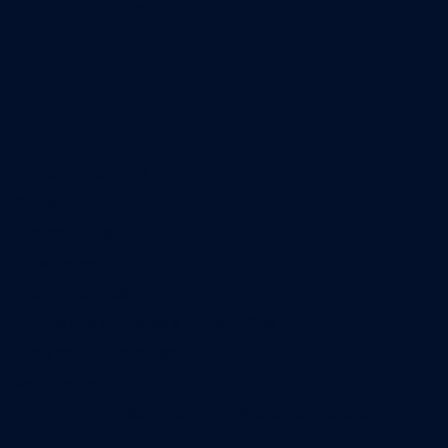
02 40 47 00 28
A propos
Qui sommes-nous
Contact
Annonces légales
Abonnement
Nos magazines
Ventes aux enchères & opportunités
Nous trouver en kiosques
Recrutement
Charte sur l’utilisation de l’intelligence artificielle