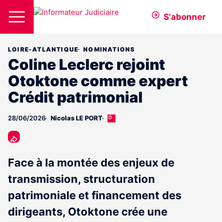
S'abonner
LOIRE-ATLANTIQUE
NOMINATIONS
Coline Leclerc rejoint
Otoktone comme expert
Crédit patrimonial
28/06/2026
Nicolas LE PORT
Cet
article
est
réservé
aux
Face à la montée des enjeux de
abonnés
transmission, structuration
patrimoniale et financement des
dirigeants, Otoktone crée une