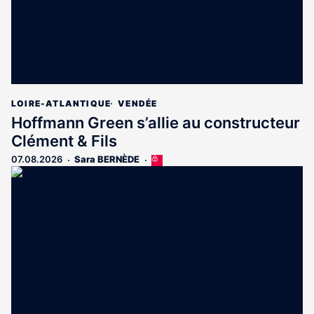
LOIRE-ATLANTIQUE
VENDÉE
Hoffmann Green s’allie au constructeur
Clément & Fils
07.08.2026
Sara BERNÈDE
Cet
article
est
réservé
aux
abonnés