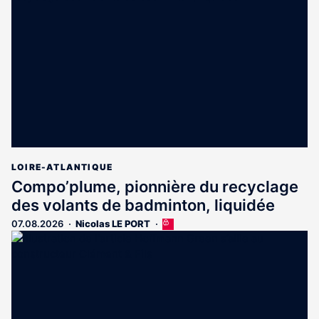
LOIRE-ATLANTIQUE
Compo’plume, pionnière du recyclage
des volants de badminton, liquidée
07.08.2026
Nicolas LE PORT
Cet
article
est
réservé
aux
abonnés