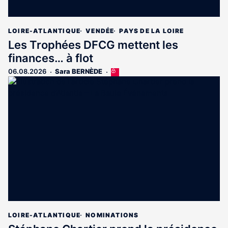
LOIRE-ATLANTIQUE
VENDÉE
PAYS DE LA LOIRE
Les Trophées DFCG mettent les
finances… à flot
06.08.2026
Sara BERNÈDE
Cet
article
est
réservé
aux
abonnés
LOIRE-ATLANTIQUE
NOMINATIONS