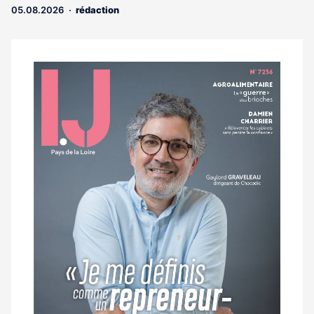
05.08.2026
rédaction
aux
abonnés
Notre
dernier
magazine