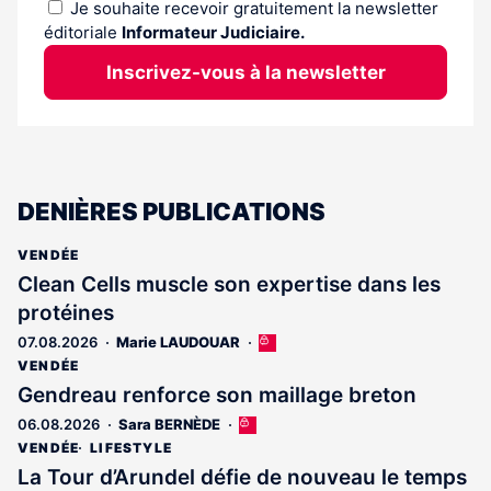
Je souhaite recevoir gratuitement la newsletter
éditoriale
Informateur Judiciaire.
Inscrivez-vous à la newsletter
DENIÈRES PUBLICATIONS
VENDÉE
Clean Cells muscle son expertise dans les
protéines
07.08.2026
Marie LAUDOUAR
Cet
article
VENDÉE
est
Gendreau renforce son maillage breton
réservé
06.08.2026
Sara BERNÈDE
Cet
aux
article
abonnés
VENDÉE
LIFESTYLE
est
La Tour d’Arundel défie de nouveau le temps
réservé