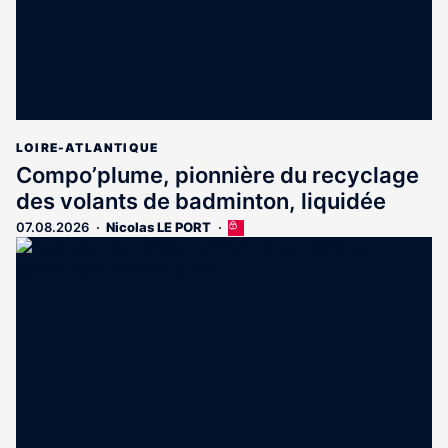
LOIRE-ATLANTIQUE
Compo’plume, pionnière du recyclage
des volants de badminton, liquidée
07.08.2026
Nicolas LE PORT
Cet
article
est
réservé
aux
abonnés