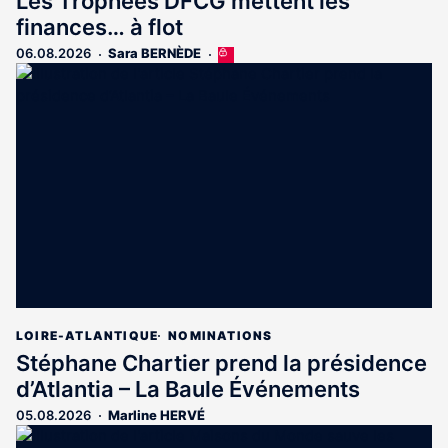
Les Trophées DFCG mettent les
finances… à flot
06.08.2026
Sara BERNÈDE
Cet
article
est
réservé
aux
abonnés
LOIRE-ATLANTIQUE
NOMINATIONS
Stéphane Chartier prend la présidence
d’Atlantia – La Baule Événements
05.08.2026
Marline HERVÉ