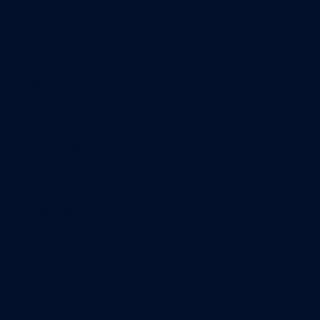
A propos
Qui sommes-nous
Contact
Annonces légales
Abonnement
Nos magazines
Ventes aux enchères & opportunités
Nous trouver en kiosques
Recrutement
Charte sur l’utilisation de l’intelligence artificielle
Legal Medias
Échos Judiciaires Girondins