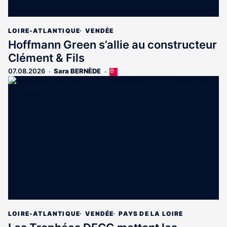
LOIRE-ATLANTIQUE
VENDÉE
Hoffmann Green s’allie au constructeur
Clément & Fils
07.08.2026
Sara BERNÈDE
Cet
article
est
réservé
aux
abonnés
LOIRE-ATLANTIQUE
VENDÉE
PAYS DE LA LOIRE