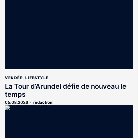
est
réservé
aux
abonnés
VENDÉE
LIFESTYLE
La Tour d’Arundel défie de nouveau le
temps
05.08.2026
rédaction