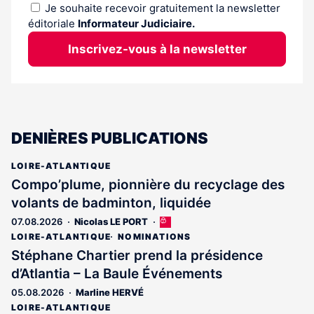
Je souhaite recevoir gratuitement la newsletter
éditoriale
Informateur Judiciaire.
Inscrivez-vous à la newsletter
DENIÈRES PUBLICATIONS
LOIRE-ATLANTIQUE
Compo’plume, pionnière du recyclage des
volants de badminton, liquidée
07.08.2026
Nicolas LE PORT
Cet
article
LOIRE-ATLANTIQUE
NOMINATIONS
est
Stéphane Chartier prend la présidence
réservé
d’Atlantia – La Baule Événements
aux
abonnés
05.08.2026
Marline HERVÉ
LOIRE-ATLANTIQUE