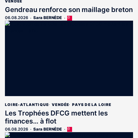
VENDÉE
Gendreau renforce son maillage breton
06.08.2026
Sara BERNÈDE
Cet
article
est
réservé
aux
abonnés
LOIRE-ATLANTIQUE
VENDÉE
PAYS DE LA LOIRE
Les Trophées DFCG mettent les
finances… à flot
06.08.2026
Sara BERNÈDE
Cet
article