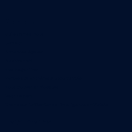
A propos
Qui sommes-nous
Contact
Annonces légales
Abonnement
Nos magazines
Ventes aux enchères & opportunités
Nous trouver en kiosques
Recrutement
Charte sur l’utilisation de l’intelligence artificielle
Legal Medias