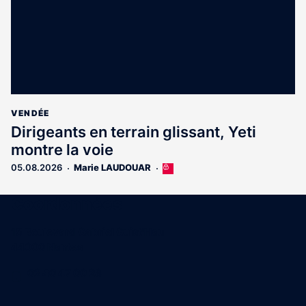
VENDÉE
Dirigeants en terrain glissant, Yeti
montre la voie
05.08.2026
Marie LAUDOUAR
Cet
article
est
Coordonnées
réservé
aux
15 Boulevard Gabriel Guist'Hau
abonnés
44000 Nantes
02 40 47 00 28