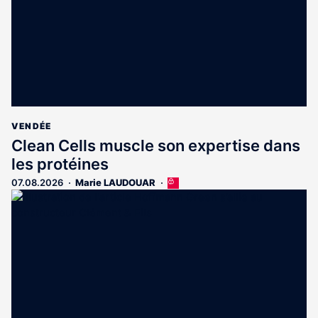
VENDÉE
Clean Cells muscle son expertise dans
les protéines
07.08.2026
Marie LAUDOUAR
Cet
article
est
réservé
aux
abonnés