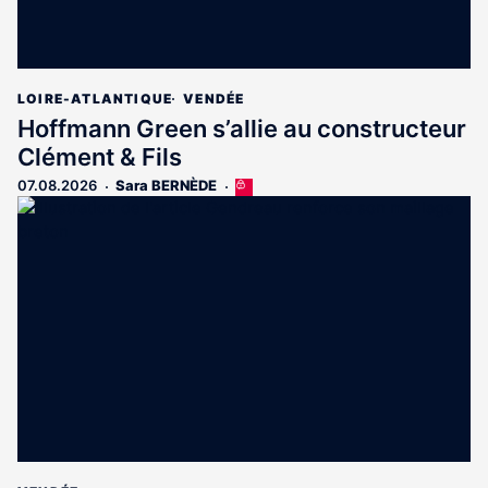
LOIRE-ATLANTIQUE
VENDÉE
Hoffmann Green s’allie au constructeur
Clément & Fils
07.08.2026
Sara BERNÈDE
Cet
article
est
réservé
aux
abonnés