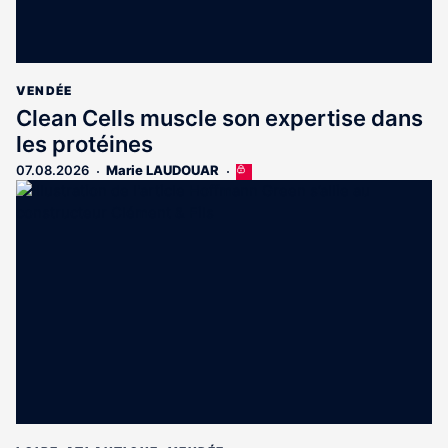
VENDÉE
Clean Cells muscle son expertise dans
les protéines
07.08.2026
Marie LAUDOUAR
Cet
article
est
réservé
aux
abonnés