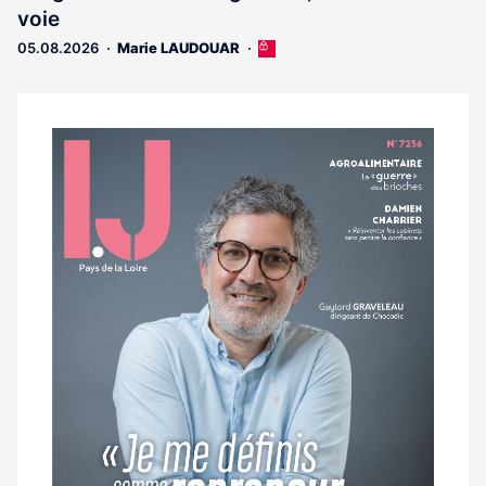
réservé
voie
aux
abonnés
05.08.2026
Marie LAUDOUAR
Cet
article
est
réservé
aux
Notre
abonnés
dernier
magazine