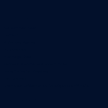
A propos
Qui sommes-nous
Contact
Annonces légales
Abonnement
Nos magazines
Ventes aux enchères & opportunités
Nous trouver en kiosques
Recrutement
Charte sur l’utilisation de l’intelligence artificielle
Legal Medias