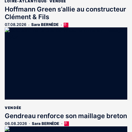
LOIRE-ATLANTIQUE
VENDÉE
Hoffmann Green s’allie au constructeur
Clément & Fils
07.08.2026
Sara BERNÈDE
Cet
article
est
réservé
aux
abonnés
VENDÉE
Gendreau renforce son maillage breton
06.08.2026
Sara BERNÈDE
Cet
article