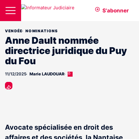
S'abonner
VENDÉE
NOMINATIONS
Anne Dault nommée
directrice juridique du Puy
du Fou
11/12/2025
Marie LAUDOUAR
Cet
article
est
réservé
aux
abonnés
Avocate spécialisée en droit des
affaires et des sociétés, la Nantaise