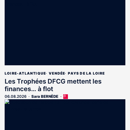
est
réservé
aux
abonnés
LOIRE-ATLANTIQUE
VENDÉE
PAYS DE LA LOIRE
Les Trophées DFCG mettent les
finances… à flot
06.08.2026
Sara BERNÈDE
Cet
article
est
réservé
aux
abonnés