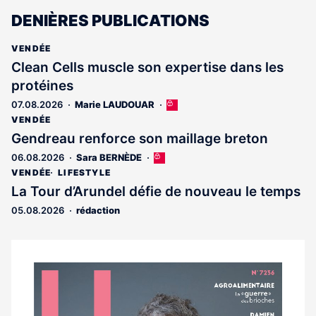
DENIÈRES PUBLICATIONS
VENDÉE
Clean Cells muscle son expertise dans les
protéines
07.08.2026
Marie LAUDOUAR
Cet
article
VENDÉE
est
Gendreau renforce son maillage breton
réservé
06.08.2026
Sara BERNÈDE
Cet
aux
article
abonnés
VENDÉE
LIFESTYLE
est
La Tour d’Arundel défie de nouveau le temps
réservé
05.08.2026
rédaction
aux
abonnés
Notre
dernier