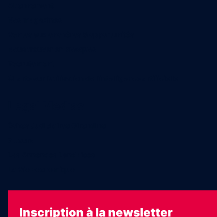
Abonnement
Nos magazines
Ventes aux enchères & opportunités
Nous trouver en kiosques
Recrutement
Charte sur l’utilisation de l’intelligence artificielle
Legal Medias
Échos Judiciaires Girondins
7 Jours
Les Annonces Landaises
La Vie Economique
Inscription à la newsletter