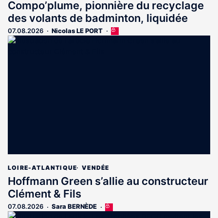
Compo’plume, pionnière du recyclage
des volants de badminton, liquidée
07.08.2026
Nicolas LE PORT
Cet
article
est
réservé
aux
abonnés
LOIRE-ATLANTIQUE
VENDÉE
Hoffmann Green s’allie au constructeur
Clément & Fils
07.08.2026
Sara BERNÈDE
Cet
article