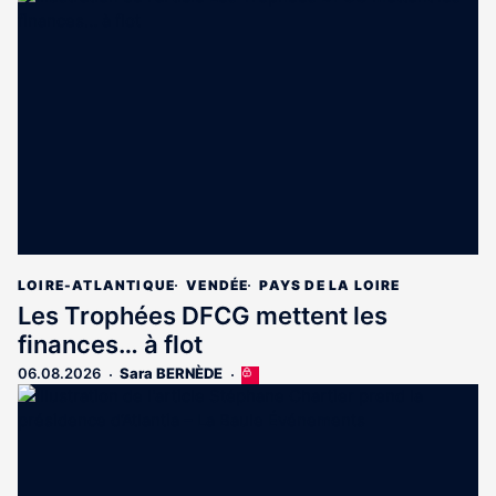
est
réservé
aux
abonnés
LOIRE-ATLANTIQUE
VENDÉE
PAYS DE LA LOIRE
Les Trophées DFCG mettent les
finances… à flot
06.08.2026
Sara BERNÈDE
Cet
article
est
réservé
aux
abonnés