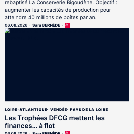
rebaptisé La Conserverie Bigoudène. Objectif :
augmenter les capacités de production pour
atteindre 40 millions de boîtes par an.
06.08.2026
Sara BERNÈDE
Cet
article
est
réservé
aux
abonnés
LOIRE-ATLANTIQUE
VENDÉE
PAYS DE LA LOIRE
Les Trophées DFCG mettent les
finances… à flot
06.08.2026
Sara BERNÈDE
Cet