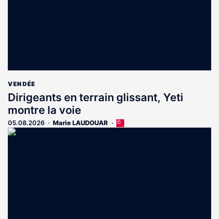
VENDÉE
Dirigeants en terrain glissant, Yeti
montre la voie
05.08.2026
Marie LAUDOUAR
Cet
article
est
réservé
aux
abonnés