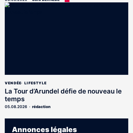
article
est
réservé
aux
abonnés
VENDÉE
LIFESTYLE
La Tour d’Arundel défie de nouveau le
temps
05.08.2026
rédaction
Annonces légales