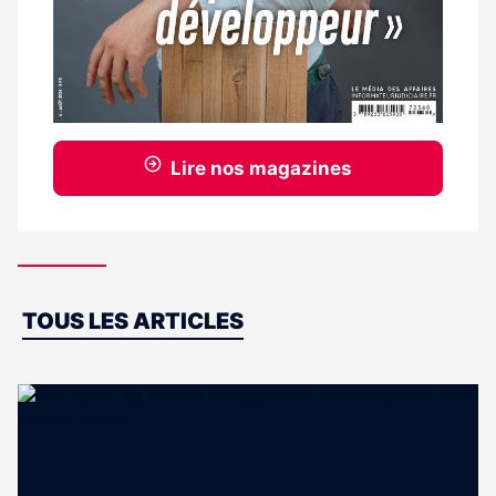
Lire nos magazines
Dernières
TOUS LES ARTICLES
actus