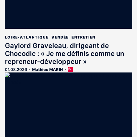
LOIRE-ATLANTIQUE
VENDÉE
ENTRETIEN
Gaylord Graveleau, dirigeant de
Chocodic : « Je me définis comme un
repreneur-développeur »
01.08.2026
Mathieu MARIN
Cet
article
est
réservé
aux
abonnés