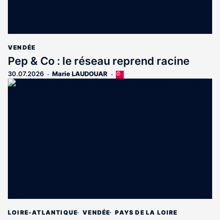
VENDÉE
Pep & Co : le réseau reprend racine
30.07.2026
Marie LAUDOUAR
Cet
article
est
réservé
aux
abonnés
LOIRE-ATLANTIQUE
VENDÉE
PAYS DE LA LOIRE