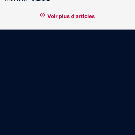
Voir plus d'articles
Coordonnées
15 Boulevard Gabriel Guist'Hau
44000 Nantes
02 40 47 00 28
A propos
Qui sommes-nous
Contact
Annonces légales