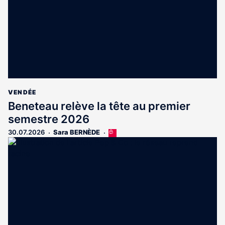
VENDÉE
Beneteau relève la tête au premier
semestre 2026
30.07.2026
Sara BERNÈDE
Cet
article
est
réservé
aux
abonnés