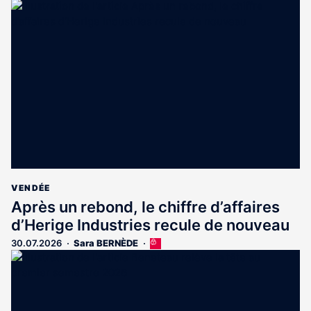
article
est
réservé
aux
abonnés
VENDÉE
Après un rebond, le chiffre d’affaires
d’Herige Industries recule de nouveau
30.07.2026
Sara BERNÈDE
Cet
article
est
réservé
aux
abonnés