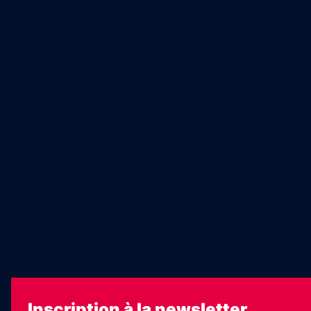
Abonnement
Nos magazines
Ventes aux enchères & opportunités
Nous trouver en kiosques
Recrutement
Charte sur l’utilisation de l’intelligence artificielle
Legal Medias
Échos Judiciaires Girondins
7 Jours
Les Annonces Landaises
La Vie Economique
Inscription à la newsletter