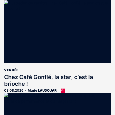
article
est
réservé
aux
abonnés
VENDÉE
Chez Café Gonflé, la star, c’est la
brioche !
03.08.2026
Marie LAUDOUAR
Cet
article
est
réservé
aux