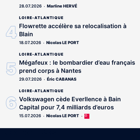
28.07.2026
Marline HERVÉ
LOIRE-ATLANTIQUE
Flowrette accélère sa relocalisation à
Blain
18.07.2026
Nicolas LE PORT
LOIRE-ATLANTIQUE
Mégafeux : le bombardier d’eau français
prend corps à Nantes
29.07.2026
Éric CABANAS
LOIRE-ATLANTIQUE
Volkswagen cède Everllence à Bain
Capital pour 7,4 milliards d’euros
15.07.2026
Nicolas LE PORT
Cet
article
est
Coordonnées
réservé
aux