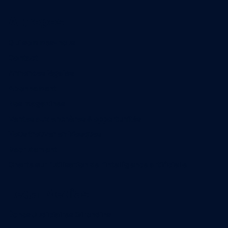
A propos
Qui sommes-nous
Contact
Annonces légales
Abonnement
Nos magazines
Ventes aux enchères & opportunités
Nous trouver en kiosques
Recrutement
Charte sur l’utilisation de l’intelligence artificielle
Legal Medias
Échos Judiciaires Girondins