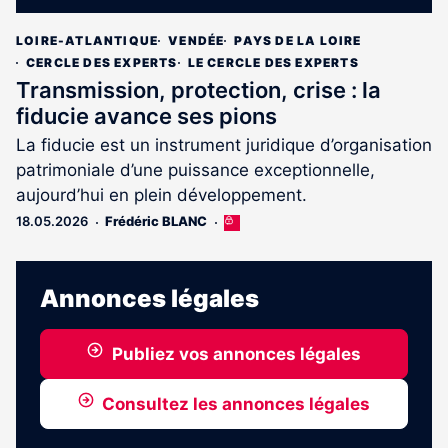
LOIRE-ATLANTIQUE
VENDÉE
PAYS DE LA LOIRE
CERCLE DES EXPERTS
LE CERCLE DES EXPERTS
Transmission, protection, crise : la
fiducie avance ses pions
La fiducie est un instrument juridique d’organisation
patrimoniale d’une puissance exceptionnelle,
aujourd’hui en plein développement.
18.05.2026
Frédéric BLANC
Cet
article
est
réservé
Annonces légales
aux
abonnés
Publiez vos annonces légales
Consultez les annonces légales