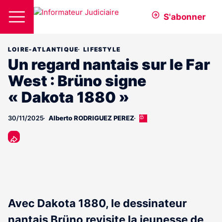
S'abonner
LOIRE-ATLANTIQUE
LIFESTYLE
Un regard nantais sur le Far
West : Brüno signe
« Dakota 1880 »
30/11/2025
Alberto RODRIGUEZ PEREZ
Cet
article
est
réservé
aux
abonnés
Avec Dakota 1880, le dessinateur
nantais Brüno revisite la jeunesse de