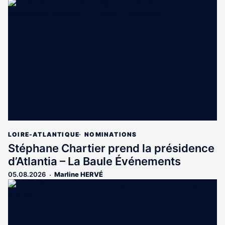
article
est
réservé
aux
abonnés
LOIRE-ATLANTIQUE
NOMINATIONS
Stéphane Chartier prend la présidence
d’Atlantia – La Baule Événements
05.08.2026
Marline HERVÉ