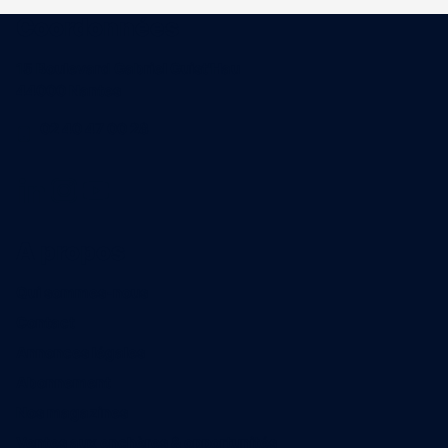
Coordonnées
15 Boulevard Gabriel Guist'Hau
44000 Nantes
02 40 47 00 28
A propos
Qui sommes-nous
Contact
Annonces légales
Abonnement
Nos magazines
Ventes aux enchères & opportunités