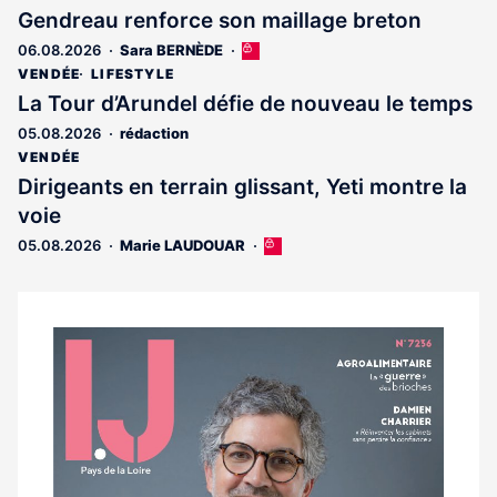
Gendreau renforce son maillage breton
06.08.2026
Sara BERNÈDE
Cet
article
VENDÉE
LIFESTYLE
est
La Tour d’Arundel défie de nouveau le temps
réservé
05.08.2026
rédaction
aux
abonnés
VENDÉE
Dirigeants en terrain glissant, Yeti montre la
voie
05.08.2026
Marie LAUDOUAR
Cet
article
est
réservé
aux
Notre
abonnés
dernier
magazine