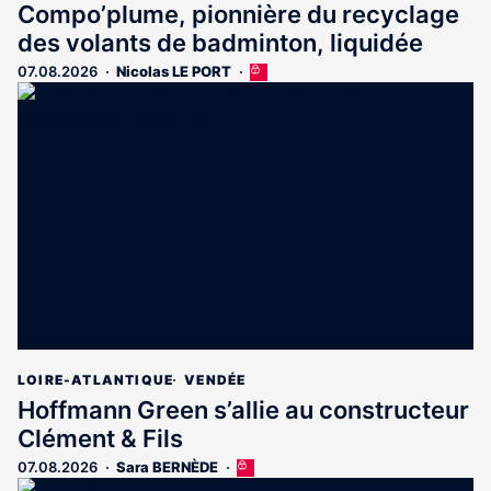
Compo’plume, pionnière du recyclage
des volants de badminton, liquidée
07.08.2026
Nicolas LE PORT
Cet
article
est
réservé
aux
abonnés
LOIRE-ATLANTIQUE
VENDÉE
Hoffmann Green s’allie au constructeur
Clément & Fils
07.08.2026
Sara BERNÈDE
Cet
article