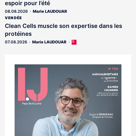
espoir pour l’été
aux
abonnés
08.08.2026
Marie LAUDOUAR
VENDÉE
Clean Cells muscle son expertise dans les
protéines
07.08.2026
Marie LAUDOUAR
Cet
article
est
réservé
aux
Notre
abonnés
dernier
magazine