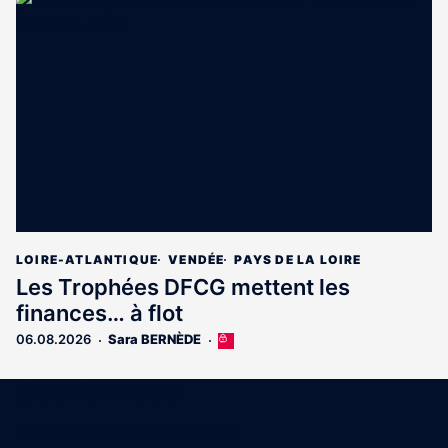
est
réservé
aux
abonnés
LOIRE-ATLANTIQUE
VENDÉE
PAYS DE LA LOIRE
Les Trophées DFCG mettent les
finances… à flot
06.08.2026
Sara BERNÈDE
Cet
article
est
Coordonnées
réservé
aux
15 Boulevard Gabriel Guist'Hau
abonnés