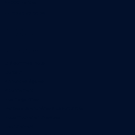
44000 Nantes
02 40 47 00 28
A propos
Qui sommes-nous
Contact
Annonces légales
Abonnement
Nos magazines
Ventes aux enchères & opportunités
Nous trouver en kiosques
Recrutement