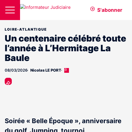
S'abonner
LOIRE-ATLANTIQUE
Un centenaire célébré toute
l’année à L’Hermitage La
Baule
08/03/2026
Nicolas LE PORT
Cet
article
est
réservé
aux
abonnés
Soirée « Belle Époque », anniversaire
du golf, Jumping, tournoi