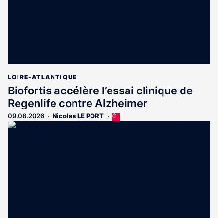
LOIRE-ATLANTIQUE
Biofortis accélère l’essai clinique de
Regenlife contre Alzheimer
09.08.2026
Nicolas LE PORT
Cet
article
est
réservé
aux
abonnés