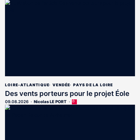
LOIRE-ATLANTIQUE
VENDÉE
PAYS DE LA LOIRE
Des vents porteurs pour le projet Éole
09.08.2026
Nicolas LE PORT
Cet
article
est
réservé
aux
abonnés