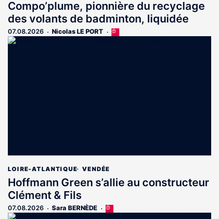
Compo’plume, pionnière du recyclage
des volants de badminton, liquidée
07.08.2026
Nicolas LE PORT
Cet
article
est
réservé
aux
abonnés
LOIRE-ATLANTIQUE
VENDÉE
Hoffmann Green s’allie au constructeur
Clément & Fils
07.08.2026
Sara BERNÈDE
Cet
article