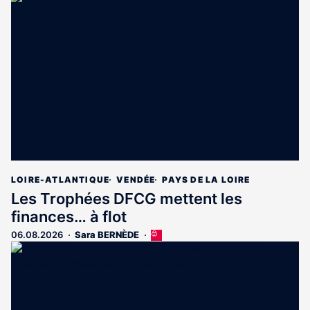
est
réservé
aux
abonnés
LOIRE-ATLANTIQUE
VENDÉE
PAYS DE LA LOIRE
Les Trophées DFCG mettent les
finances… à flot
06.08.2026
Sara BERNÈDE
Cet
article
est
réservé
aux
abonnés