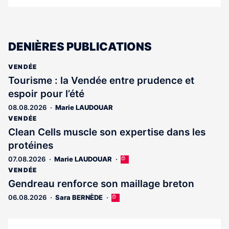
DENIÈRES PUBLICATIONS
VENDÉE
Tourisme : la Vendée entre prudence et
espoir pour l’été
08.08.2026
Marie LAUDOUAR
VENDÉE
Clean Cells muscle son expertise dans les
protéines
07.08.2026
Marie LAUDOUAR
Cet
article
VENDÉE
est
Gendreau renforce son maillage breton
réservé
06.08.2026
Sara BERNÈDE
Cet
aux
article
abonnés
est
réservé