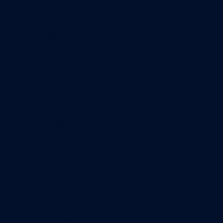
Qui sommes-nous
Contact
Annonces légales
Abonnement
Nos magazines
Ventes aux enchères & opportunités
Nous trouver en kiosques
Recrutement
Charte sur l’utilisation de l’intelligence artificielle
Legal Medias
Échos Judiciaires Girondins
7 Jours
Les Annonces Landaises
La Vie Economique