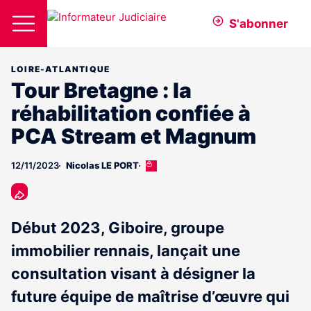
S'abonner
LOIRE-ATLANTIQUE
Tour Bretagne : la
réhabilitation confiée à
PCA Stream et Magnum
12/11/2023
Nicolas LE PORT
Cet
article
est
réservé
aux
Début 2023, Giboire, groupe
abonnés
immobilier rennais, lançait une
consultation visant à désigner la
future équipe de maîtrise d’œuvre qui