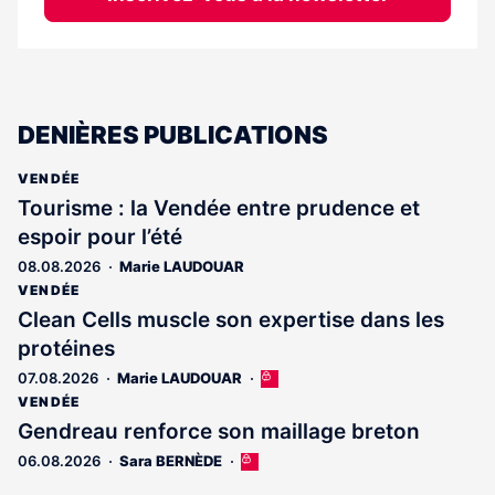
DENIÈRES PUBLICATIONS
VENDÉE
Tourisme : la Vendée entre prudence et
espoir pour l’été
08.08.2026
Marie LAUDOUAR
VENDÉE
Clean Cells muscle son expertise dans les
protéines
07.08.2026
Marie LAUDOUAR
Cet
article
VENDÉE
est
Gendreau renforce son maillage breton
réservé
06.08.2026
Sara BERNÈDE
Cet
aux
article
abonnés