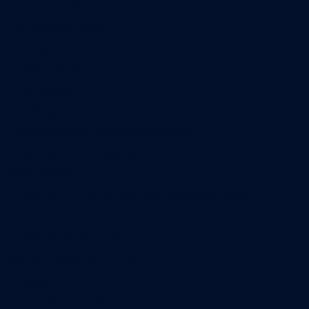
Qui sommes-nous
Contact
Annonces légales
Abonnement
Nos magazines
Ventes aux enchères & opportunités
Nous trouver en kiosques
Recrutement
Charte sur l’utilisation de l’intelligence artificielle
Legal Medias
Échos Judiciaires Girondins
7 Jours
Les Annonces Landaises