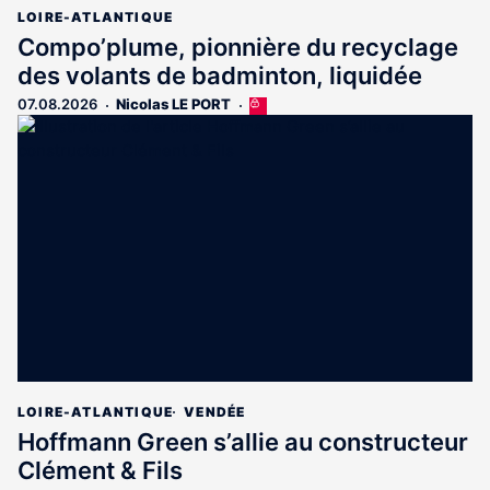
LOIRE-ATLANTIQUE
Compo’plume, pionnière du recyclage
des volants de badminton, liquidée
07.08.2026
Nicolas LE PORT
Cet
article
est
réservé
aux
abonnés
LOIRE-ATLANTIQUE
VENDÉE
Hoffmann Green s’allie au constructeur
Clément & Fils