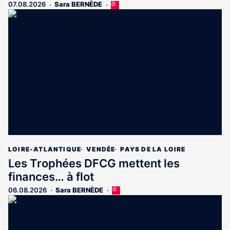
07.08.2026
Sara BERNÈDE
Cet
article
est
réservé
aux
abonnés
LOIRE-ATLANTIQUE
VENDÉE
PAYS DE LA LOIRE
Les Trophées DFCG mettent les
finances… à flot
06.08.2026
Sara BERNÈDE
Cet
article
est
réservé
aux