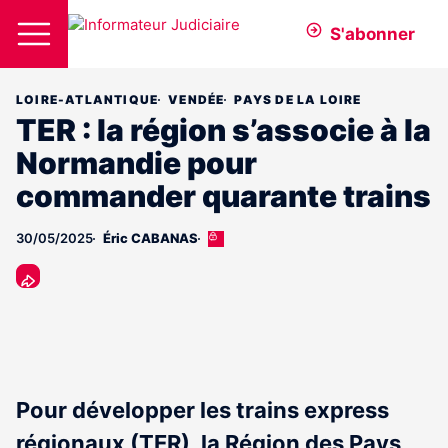
S'abonner
LOIRE-ATLANTIQUE
VENDÉE
PAYS DE LA LOIRE
TER : la région s’associe à la
Normandie pour
commander quarante trains
30/05/2025
Éric CABANAS
Cet
article
est
réservé
aux
abonnés
Pour développer les trains express
régionaux (TER), la Région des Pays