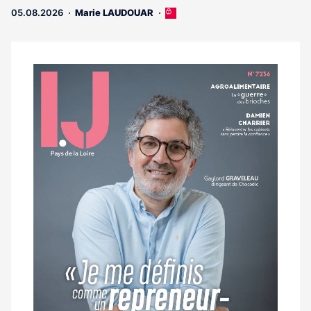
05.08.2026
Marie LAUDOUAR
Cet
article
est
réservé
aux
Notre
abonnés
dernier
magazine