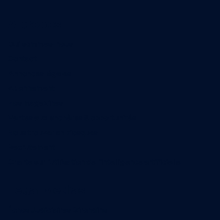
A propos
Qui sommes-nous
Contact
Annonces légales
Abonnement
Nos magazines
Ventes aux enchères & opportunités
Nous trouver en kiosques
Recrutement
Charte sur l’utilisation de l’intelligence artificielle
Legal Medias
Échos Judiciaires Girondins