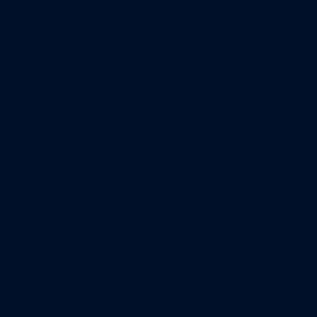
A propos
Qui sommes-nous
Contact
Annonces légales
Abonnement
Nos magazines
Ventes aux enchères & opportunités
Nous trouver en kiosques
Recrutement
Charte sur l’utilisation de l’intelligence artificielle
Legal Medias