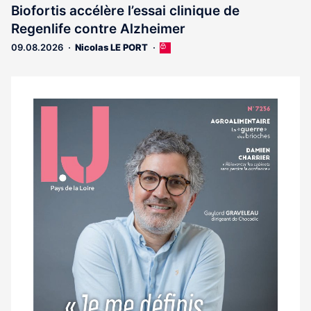
est
Biofortis accélère l’essai clinique de
réservé
Regenlife contre Alzheimer
aux
abonnés
09.08.2026
Nicolas LE PORT
Cet
article
est
réservé
aux
Notre
abonnés
dernier
magazine