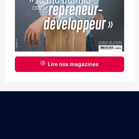
Lire nos magazines
Coordonnées
15 Boulevard Gabriel Guist'Hau
44000 Nantes
02 40 47 00 28