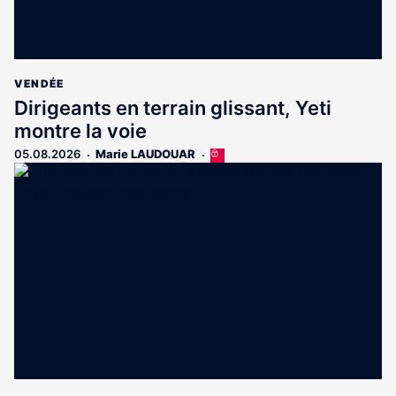
VENDÉE
Dirigeants en terrain glissant, Yeti
montre la voie
05.08.2026
Marie LAUDOUAR
Cet
article
est
réservé
aux
abonnés