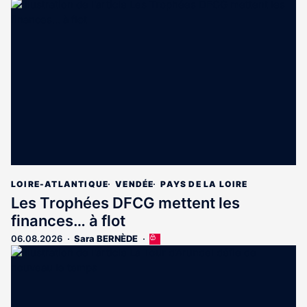
LOIRE-ATLANTIQUE
VENDÉE
PAYS DE LA LOIRE
Les Trophées DFCG mettent les
finances… à flot
06.08.2026
Sara BERNÈDE
Cet
article
est
réservé
aux
abonnés