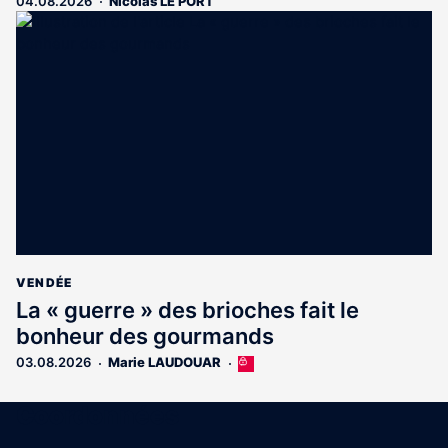
04.08.2026
Nicolas LE PORT
VENDÉE
La « guerre » des brioches fait le
bonheur des gourmands
03.08.2026
Marie LAUDOUAR
Cet
article
est
Coordonnées
réservé
aux