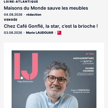
LOIRE-ATLANTIQUE
Maisons du Monde sauve les meubles
04.08.2026
rédaction
VENDÉE
Chez Café Gonflé, la star, c’est la brioche !
03.08.2026
Marie LAUDOUAR
Cet
article
est
réservé
aux
Notre
abonnés
dernier
magazine