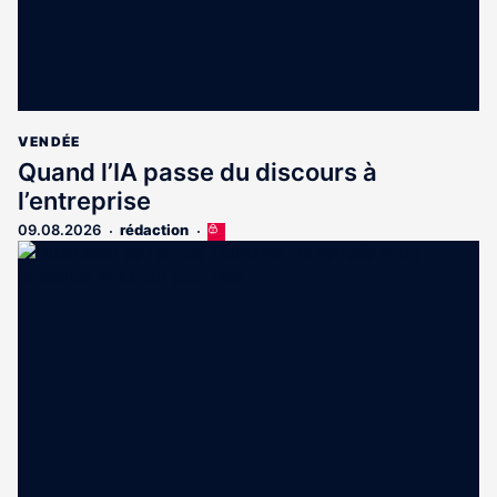
VENDÉE
Quand l’IA passe du discours à
l’entreprise
09.08.2026
rédaction
Cet
article
est
réservé
aux
abonnés