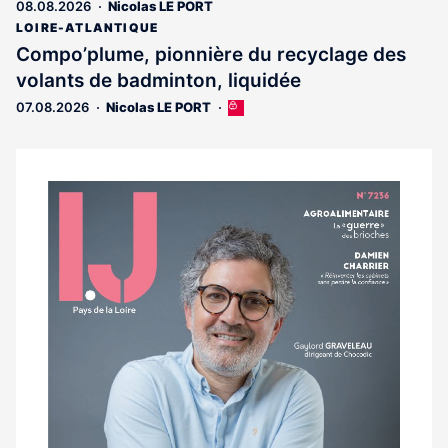
abonnés
08.08.2026
Nicolas LE PORT
LOIRE-ATLANTIQUE
Compo’plume, pionnière du recyclage des
volants de badminton, liquidée
07.08.2026
Nicolas LE PORT
Cet
article
est
réservé
aux
Notre
abonnés
dernier
magazine