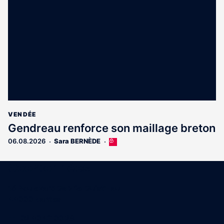
réservé
aux
abonnés
VENDÉE
Gendreau renforce son maillage breton
06.08.2026
Sara BERNÈDE
Cet
article
est
Coordonnées
réservé
aux
15 Boulevard Gabriel Guist'Hau
abonnés
44000 Nantes
02 40 47 00 28