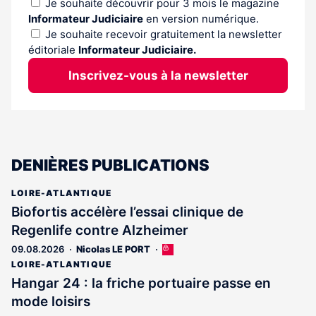
Je souhaite découvrir pour 3 mois le magazine
Informateur Judiciaire
en version numérique.
Je souhaite recevoir gratuitement la newsletter
éditoriale
Informateur Judiciaire.
Inscrivez-vous à la newsletter
DENIÈRES PUBLICATIONS
LOIRE-ATLANTIQUE
Biofortis accélère l’essai clinique de
Regenlife contre Alzheimer
09.08.2026
Nicolas LE PORT
Cet
article
LOIRE-ATLANTIQUE
est
Hangar 24 : la friche portuaire passe en
réservé
mode loisirs
aux