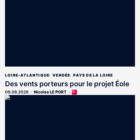
LOIRE-ATLANTIQUE
VENDÉE
PAYS DE LA LOIRE
Des vents porteurs pour le projet Éole
09.08.2026
Nicolas LE PORT
Cet
article
est
réservé
aux
abonnés