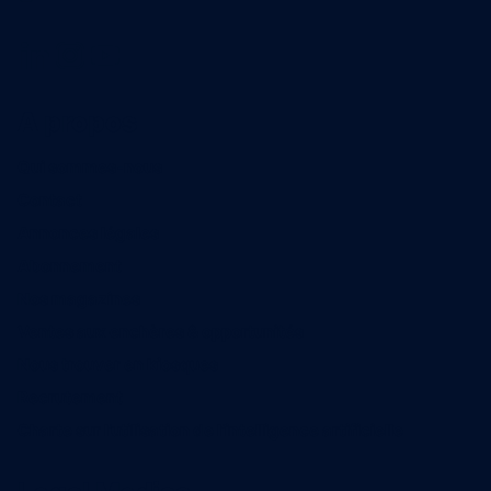
A propos
Qui sommes-nous
Contact
Annonces légales
Abonnement
Nos magazines
Ventes aux enchères & opportunités
Nous trouver en kiosques
Recrutement
Charte sur l’utilisation de l’intelligence artificielle