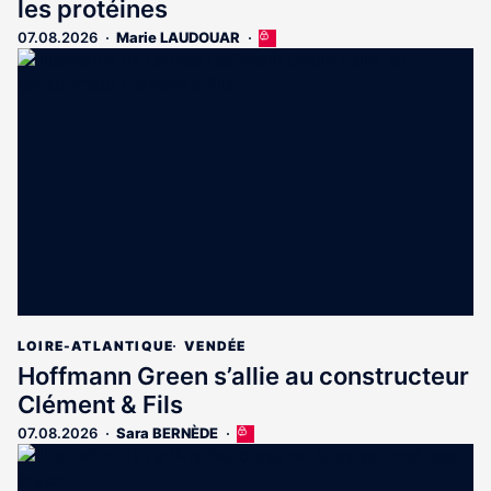
les protéines
07.08.2026
Marie LAUDOUAR
Cet
article
est
réservé
aux
abonnés
LOIRE-ATLANTIQUE
VENDÉE
Hoffmann Green s’allie au constructeur
Clément & Fils
07.08.2026
Sara BERNÈDE
Cet
article
est