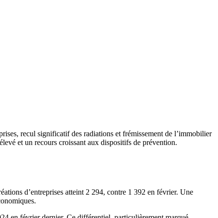
ises, recul significatif des radiations et frémissement de l’immobilier
levé et un recours croissant aux dispositifs de prévention.
tions d’entreprises atteint 2 294, contre 1 392 en février. Une
économiques.
4 en février dernier. Ce différentiel, particulièrement marqué,