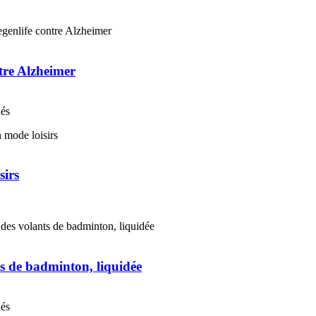
ntre Alzheimer
nés
sirs
s de badminton, liquidée
nés