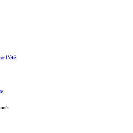
r l’été
es
onnés