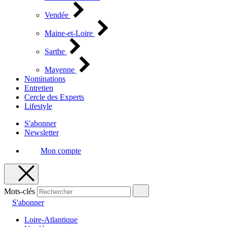
Vendée
Maine-et-Loire
Sarthe
Mayenne
Nominations
Entretien
Cercle des Experts
Lifestyle
S'abonner
Newsletter
Mon compte
Mots-clés
S'abonner
Loire-Atlantique