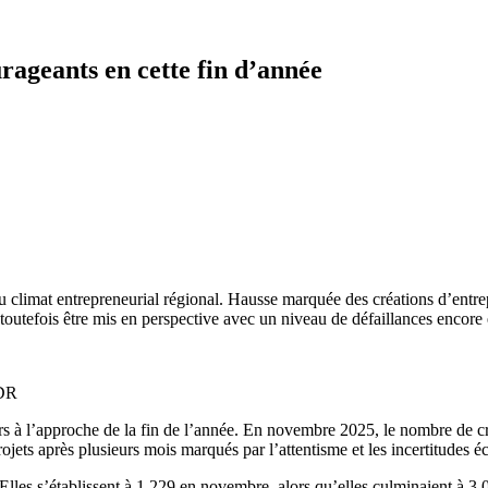
rageants en cette fin d’année
 climat entrepreneurial régional. Hausse marquée des créations d’entrepr
toutefois être mis en perspective avec un niveau de défaillances encore é
 DR
 à l’approche de la fin de l’année. En novembre 2025, le nombre de créa
rojets après plusieurs mois marqués par l’attentisme et les incertitudes 
es s’établissent à 1 229 en novembre, alors qu’elles culminaient à 3 02