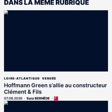
DANS LA MÊME RUBRIQUE
LOIRE-ATLANTIQUE
VENDÉE
Hoffmann Green s’allie au constructeur
Clément & Fils
07.08.2026
Sara BERNÈDE
Cet
article
est