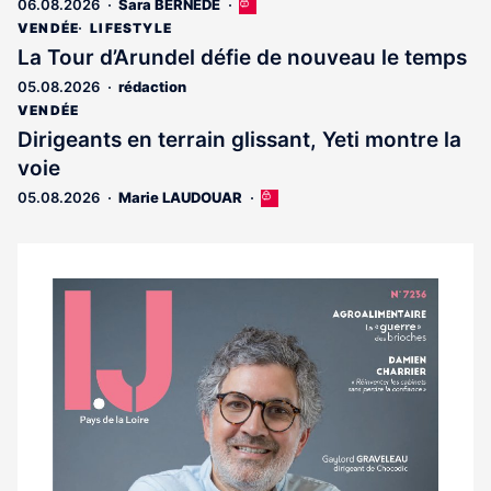
06.08.2026
Sara BERNÈDE
Cet
article
VENDÉE
LIFESTYLE
est
La Tour d’Arundel défie de nouveau le temps
réservé
05.08.2026
rédaction
aux
abonnés
VENDÉE
Dirigeants en terrain glissant, Yeti montre la
voie
05.08.2026
Marie LAUDOUAR
Cet
article
est
réservé
aux
Notre
abonnés
dernier
magazine