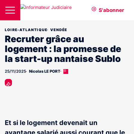
S'abonner
LOIRE-ATLANTIQUE
VENDÉE
Recruter grâce au
logement : la promesse de
la start-up nantaise Sublo
25/11/2025
Nicolas LE PORT
Cet
article
est
réservé
aux
abonnés
Et si le logement devenait un
avantage salarié aussi courant que le