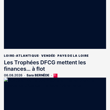
réservé
aux
abonnés
LOIRE-ATLANTIQUE
VENDÉE
PAYS DE LA LOIRE
Les Trophées DFCG mettent les
finances… à flot
06.08.2026
Sara BERNÈDE
Cet
article
est
réservé
aux
abonnés