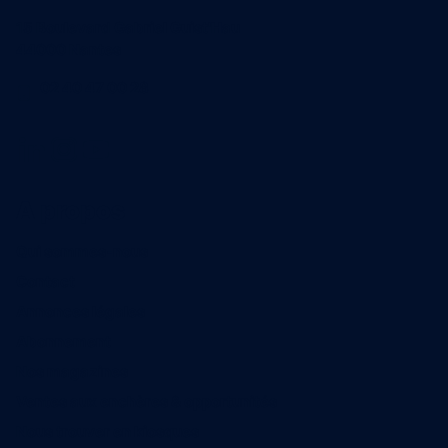
15 Boulevard Gabriel Guist'Hau
44000 Nantes
02 40 47 00 28
A propos
Qui sommes-nous
Contact
Annonces légales
Abonnement
Nos magazines
Ventes aux enchères & opportunités
Nous trouver en kiosques