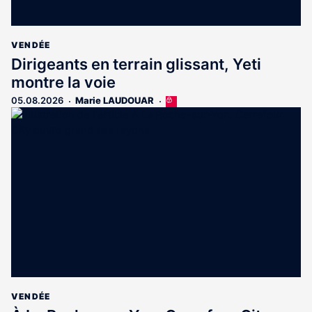
VENDÉE
Dirigeants en terrain glissant, Yeti
montre la voie
05.08.2026
Marie LAUDOUAR
Cet
article
est
réservé
aux
abonnés
VENDÉE