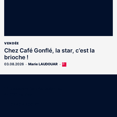
VENDÉE
Chez Café Gonflé, la star, c’est la
brioche !
03.08.2026
Marie LAUDOUAR
Cet
article
est
Coordonnées
réservé
aux
15 Boulevard Gabriel Guist'Hau
abonnés
44000 Nantes
02 40 47 00 28