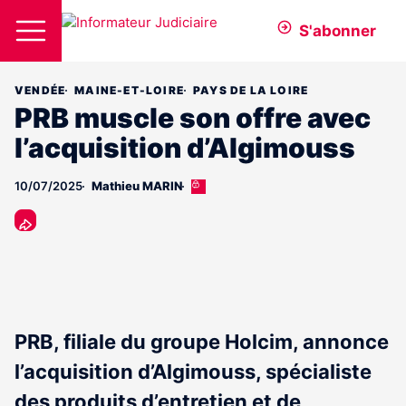
S'abonner
VENDÉE
MAINE-ET-LOIRE
PAYS DE LA LOIRE
PRB muscle son offre avec
l’acquisition d’Algimouss
10/07/2025
Mathieu MARIN
Cet
article
est
réservé
aux
abonnés
PRB, filiale du groupe Holcim, annonce
l’acquisition d’Algimouss, spécialiste
des produits d’entretien et de