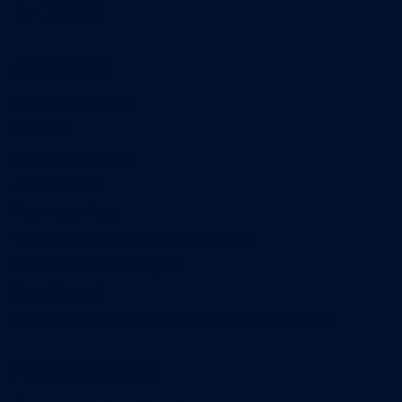
A propos
Qui sommes-nous
Contact
Annonces légales
Abonnement
Nos magazines
Ventes aux enchères & opportunités
Nous trouver en kiosques
Recrutement
Charte sur l’utilisation de l’intelligence artificielle
Legal Medias