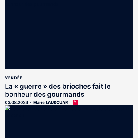
VENDÉE
La « guerre » des brioches fait le
bonheur des gourmands
03.08.2026
Marie LAUDOUAR
Cet
article
est
réservé
aux
abonnés