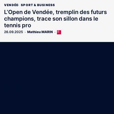
VENDÉE
SPORT & BUSINESS
L’Open de Vendée, tremplin des futurs
champions, trace son sillon dans le
tennis pro
26.09.2025
Mathieu MARIN
Cet
article
est
Coordonnées
réservé
aux
15 Boulevard Gabriel Guist'Hau
abonnés
44000 Nantes
02 40 47 00 28
A propos
Qui sommes-nous