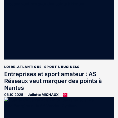
est
réservé
aux
abonnés
LOIRE-ATLANTIQUE
SPORT & BUSINESS
Entreprises et sport amateur : AS
Réseaux veut marquer des points à
Nantes
06.10.2025
Juliette MICHAUX
Cet
article
est
réservé
aux