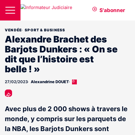
S'abonner
VENDÉE
SPORT & BUSINESS
Alexandre Brachet des
Barjots Dunkers : « On se
dit que l’histoire est
belle ! »
27/02/2023
Alexandrine DOUET
Cet
article
est
réservé
aux
Avec plus de 2 000 shows à travers le
abonnés
monde, y compris sur les parquets de
la NBA, les Barjots Dunkers sont