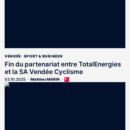
abonnés
VENDÉE
SPORT & BUSINESS
Fin du partenariat entre TotalEnergies
et la SA Vendée Cyclisme
03.10.2025
Mathieu MARIN
Cet
article
est
réservé
aux
abonnés