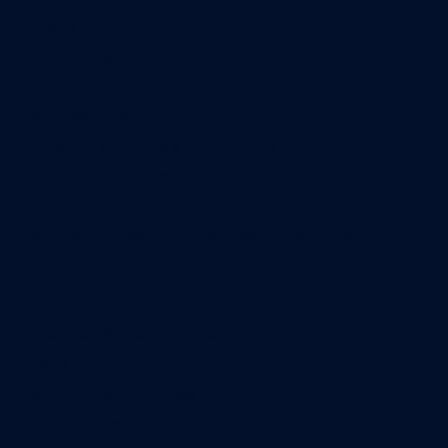
Contact
Annonces légales
Abonnement
Nos magazines
Ventes aux enchères & opportunités
Nous trouver en kiosques
Recrutement
Charte sur l’utilisation de l’intelligence artificielle
Legal Medias
Échos Judiciaires Girondins
7 Jours
Les Annonces Landaises
La Vie Economique