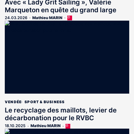
Avec « Lady Grit Sailing », Valérie
Marqueton en quête du grand large
24.03.2026
Mathieu MARIN
Cet
article
est
réservé
aux
abonnés
VENDÉE
SPORT & BUSINESS
Le recyclage des maillots, levier de
décarbonation pour le RVBC
18.10.2025
Mathieu MARIN
Cet
article