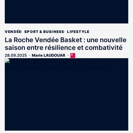
VENDÉE
SPORT & BUSINESS
LIFESTYLE
La Roche Vendée Basket : une nouvelle
saison entre résilience et combativité
28.09.2025
Marie LAUDOUAR
Cet
article
est
réservé
aux
abonnés