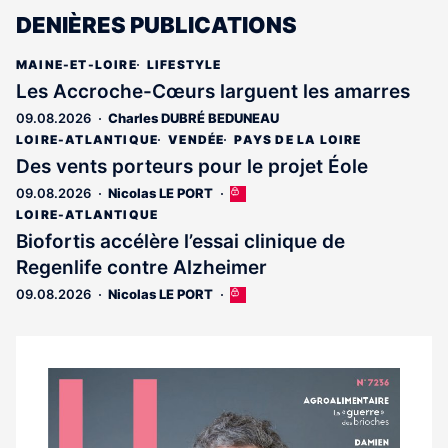
DENIÈRES PUBLICATIONS
MAINE-ET-LOIRE
LIFESTYLE
Les Accroche-Cœurs larguent les amarres
09.08.2026
Charles DUBRÉ BEDUNEAU
LOIRE-ATLANTIQUE
VENDÉE
PAYS DE LA LOIRE
Des vents porteurs pour le projet Éole
09.08.2026
Nicolas LE PORT
Cet
article
LOIRE-ATLANTIQUE
est
Biofortis accélère l’essai clinique de
réservé
Regenlife contre Alzheimer
aux
abonnés
09.08.2026
Nicolas LE PORT
Cet
article
est
réservé
aux
Notre
abonnés
dernier
magazine