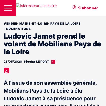
S'abonner
VENDÉE
MAINE-ET-LOIRE
PAYS DE LA LOIRE
NOMINATIONS
Ludovic Jamet prend le
volant de Mobilians Pays de
la Loire
25/05/2026
Nicolas LE PORT
Cet
article
est
réservé
aux
À l’issue de son assemblée générale,
abonnés
Mobilians Pays de la Loire a élu
Ludovic Jamet à sa présidence pour