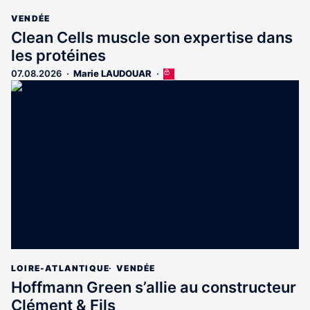
VENDÉE
Clean Cells muscle son expertise dans
les protéines
07.08.2026
Marie LAUDOUAR
Cet
article
est
réservé
aux
abonnés
LOIRE-ATLANTIQUE
VENDÉE
Hoffmann Green s’allie au constructeur
Clément & Fils