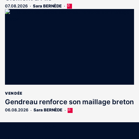
07.08.2026
Sara BERNÈDE
Cet
article
est
réservé
aux
abonnés
VENDÉE
Gendreau renforce son maillage breton
06.08.2026
Sara BERNÈDE
Cet
article
est
Coordonnées
réservé
aux