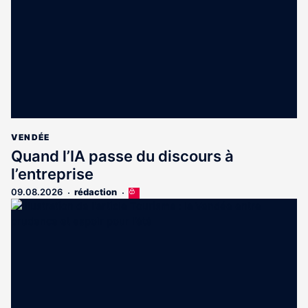
abonnés
VENDÉE
Quand l’IA passe du discours à
l’entreprise
09.08.2026
rédaction
Cet
article
est
réservé
aux
abonnés