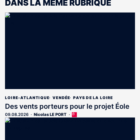
DANS LA MÊME RUBRIQUE
LOIRE-ATLANTIQUE
VENDÉE
PAYS DE LA LOIRE
Des vents porteurs pour le projet Éole
09.08.2026
Nicolas LE PORT
Cet
article
est
réservé
aux