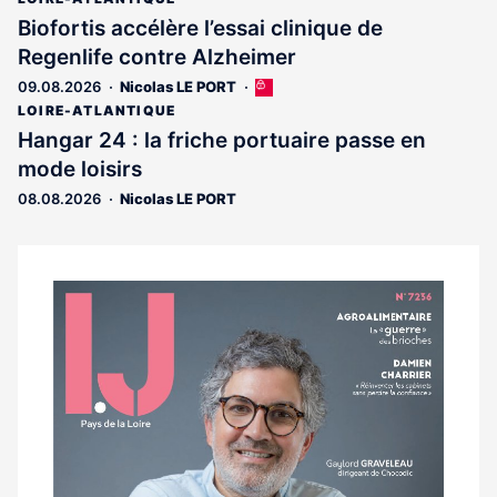
Biofortis accélère l’essai clinique de
Regenlife contre Alzheimer
09.08.2026
Nicolas LE PORT
Cet
article
LOIRE-ATLANTIQUE
est
Hangar 24 : la friche portuaire passe en
réservé
mode loisirs
aux
abonnés
08.08.2026
Nicolas LE PORT
Notre
dernier
magazine