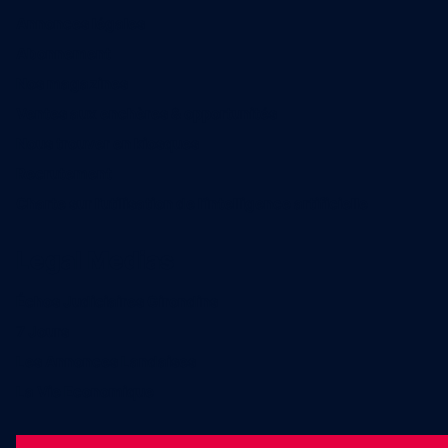
Annonces légales
Abonnement
Nos magazines
Ventes aux enchères & opportunités
Nous trouver en kiosques
Recrutement
Charte sur l’utilisation de l’intelligence artificielle
Legal Medias
Échos Judiciaires Girondins
7 Jours
Les Annonces Landaises
La Vie Economique