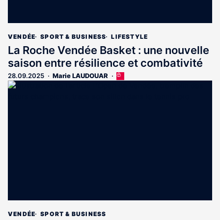
VENDÉE
SPORT & BUSINESS
LIFESTYLE
La Roche Vendée Basket : une nouvelle
saison entre résilience et combativité
28.09.2025
Marie LAUDOUAR
Cet
article
est
réservé
aux
abonnés
VENDÉE
SPORT & BUSINESS