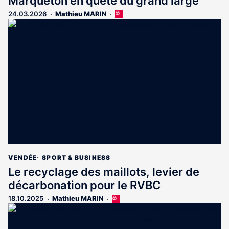
Marqueton en quête du grand large
24.03.2026
Mathieu MARIN
Cet
article
est
réservé
aux
abonnés
VENDÉE
SPORT & BUSINESS
Le recyclage des maillots, levier de
décarbonation pour le RVBC
18.10.2025
Mathieu MARIN
Cet
article
est
réservé