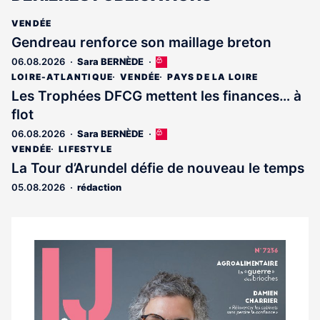
VENDÉE
Gendreau renforce son maillage breton
06.08.2026
Sara BERNÈDE
Cet
article
LOIRE-ATLANTIQUE
VENDÉE
PAYS DE LA LOIRE
est
Les Trophées DFCG mettent les finances… à
réservé
flot
aux
abonnés
06.08.2026
Sara BERNÈDE
Cet
article
VENDÉE
LIFESTYLE
est
La Tour d’Arundel défie de nouveau le temps
réservé
05.08.2026
rédaction
aux
abonnés
Notre
dernier
magazine