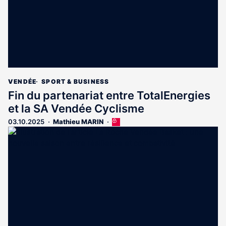
VENDÉE
SPORT & BUSINESS
Fin du partenariat entre TotalEnergies
et la SA Vendée Cyclisme
03.10.2025
Mathieu MARIN
Cet
article
est
réservé
aux
abonnés