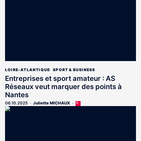
aux
abonnés
LOIRE-ATLANTIQUE
SPORT & BUSINESS
Entreprises et sport amateur : AS
Réseaux veut marquer des points à
Nantes
06.10.2025
Juliette MICHAUX
Cet
article
est
réservé
aux
abonnés