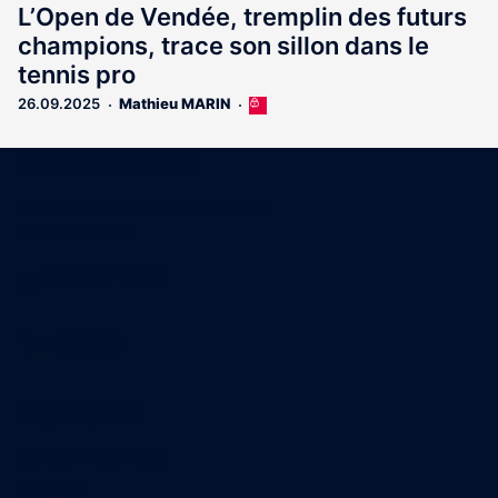
L’Open de Vendée, tremplin des futurs
champions, trace son sillon dans le
tennis pro
26.09.2025
Mathieu MARIN
Cet
article
est
Coordonnées
réservé
aux
15 Boulevard Gabriel Guist'Hau
abonnés
44000 Nantes
02 40 47 00 28
A propos
Qui sommes-nous
Contact