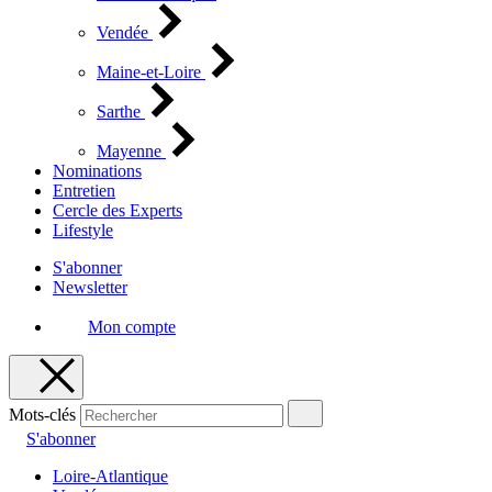
Vendée
Maine-et-Loire
Sarthe
Mayenne
Nominations
Entretien
Cercle des Experts
Lifestyle
S'abonner
Newsletter
Mon compte
Mots-clés
S'abonner
Loire-Atlantique