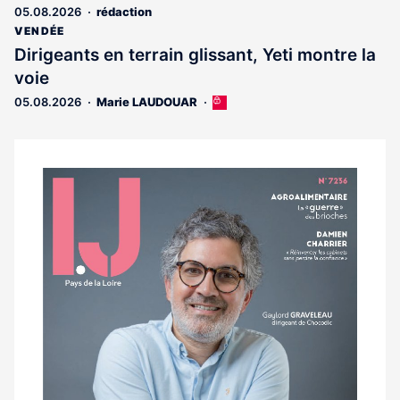
05.08.2026
rédaction
aux
abonnés
VENDÉE
Dirigeants en terrain glissant, Yeti montre la
voie
05.08.2026
Marie LAUDOUAR
Cet
article
est
réservé
aux
Notre
abonnés
dernier
magazine