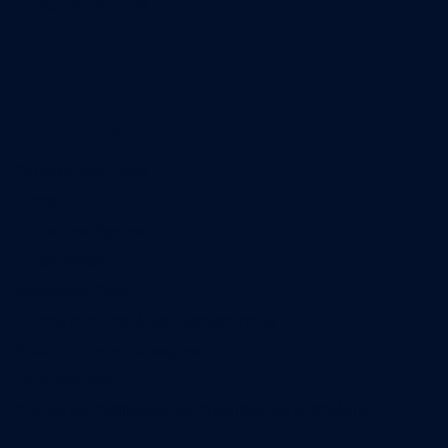
02 40 47 00 28
A propos
Qui sommes-nous
Contact
Annonces légales
Abonnement
Nos magazines
Ventes aux enchères & opportunités
Nous trouver en kiosques
Recrutement
Charte sur l’utilisation de l’intelligence artificielle