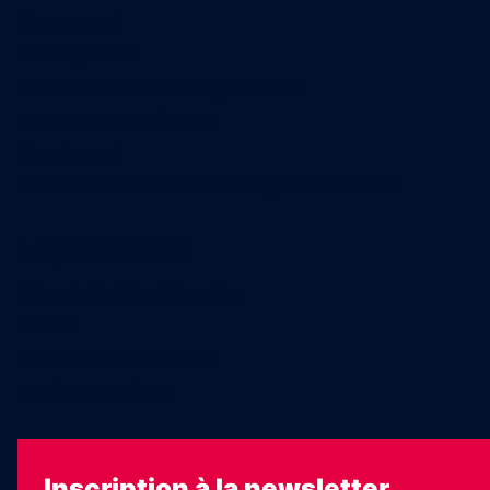
Abonnement
Nos magazines
Ventes aux enchères & opportunités
Nous trouver en kiosques
Recrutement
Charte sur l’utilisation de l’intelligence artificielle
Legal Medias
Échos Judiciaires Girondins
7 Jours
Les Annonces Landaises
La Vie Economique
Inscription à la newsletter