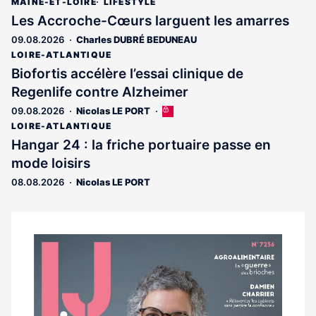
MAINE-ET-LOIRE
LIFESTYLE
Les Accroche-Cœurs larguent les amarres
09.08.2026
Charles DUBRÉ BEDUNEAU
LOIRE-ATLANTIQUE
Biofortis accélère l’essai clinique de
Regenlife contre Alzheimer
09.08.2026
Nicolas LE PORT
Cet
article
LOIRE-ATLANTIQUE
est
Hangar 24 : la friche portuaire passe en
réservé
mode loisirs
aux
abonnés
08.08.2026
Nicolas LE PORT
Notre
dernier
magazine