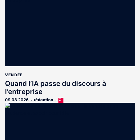
réservé
aux
abonnés
VENDÉE
Quand l’IA passe du discours à
l’entreprise
09.08.2026
rédaction
Cet
article
est
réservé
aux
abonnés