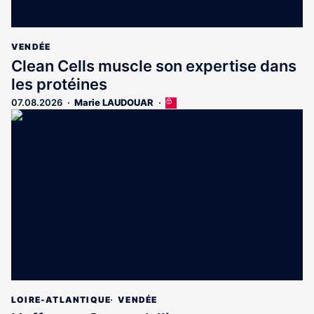
VENDÉE
Clean Cells muscle son expertise dans
les protéines
07.08.2026
Marie LAUDOUAR
Cet
article
est
réservé
aux
abonnés
LOIRE-ATLANTIQUE
VENDÉE