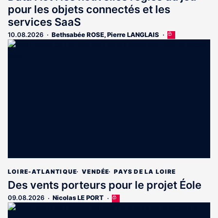
pour les objets connectés et les
services SaaS
10.08.2026
Bethsabée ROSE
,
Pierre LANGLAIS
Cet
article
est
réservé
aux
abonnés
LOIRE-ATLANTIQUE
VENDÉE
PAYS DE LA LOIRE
Des vents porteurs pour le projet Éole
09.08.2026
Nicolas LE PORT
Cet
article
est