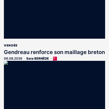
abonnés
VENDÉE
Gendreau renforce son maillage breton
06.08.2026
Sara BERNÈDE
Cet
article
est
réservé
aux
abonnés