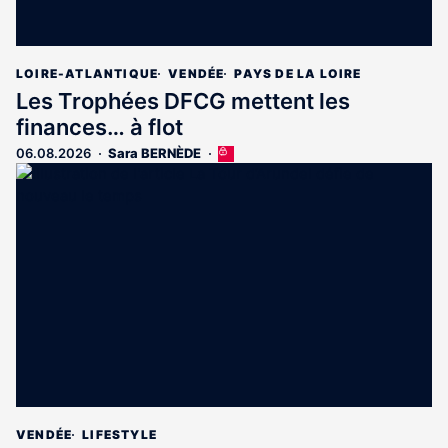
LOIRE-ATLANTIQUE
VENDÉE
PAYS DE LA LOIRE
Les Trophées DFCG mettent les
finances… à flot
06.08.2026
Sara BERNÈDE
Cet
article
est
réservé
aux
abonnés
VENDÉE
LIFESTYLE