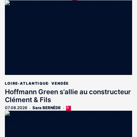
article
est
réservé
aux
abonnés
LOIRE-ATLANTIQUE
VENDÉE
Hoffmann Green s’allie au constructeur
Clément & Fils
07.08.2026
Sara BERNÈDE
Cet
article
est
réservé
aux