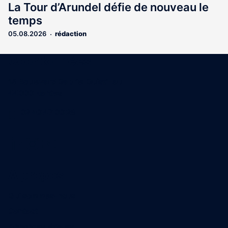
La Tour d’Arundel défie de nouveau le
temps
05.08.2026
rédaction
Coordonnées
15 Boulevard Gabriel Guist'Hau
44000 Nantes
02 40 47 00 28
A propos
Qui sommes-nous
Contact
Annonces légales