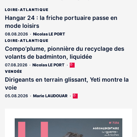
LOIRE-ATLANTIQUE
Hangar 24 : la friche portuaire passe en
mode loisirs
08.08.2026
Nicolas LE PORT
LOIRE-ATLANTIQUE
Compo’plume, pionnière du recyclage des
volants de badminton, liquidée
07.08.2026
Nicolas LE PORT
Cet
article
VENDÉE
est
Dirigeants en terrain glissant, Yeti montre la
réservé
voie
aux
abonnés
05.08.2026
Marie LAUDOUAR
Cet
article
est
réservé
aux
Notre
abonnés
dernier