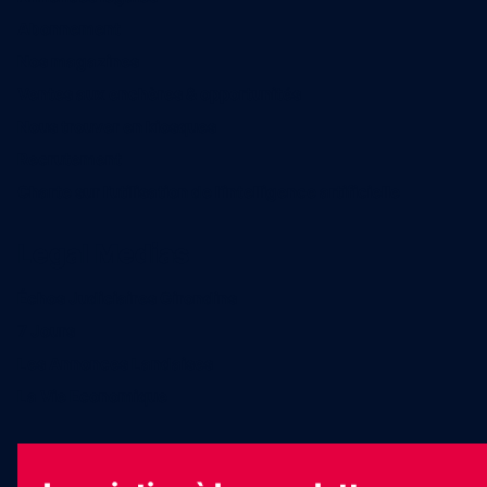
Abonnement
Nos magazines
Ventes aux enchères & opportunités
Nous trouver en kiosques
Recrutement
Charte sur l’utilisation de l’intelligence artificielle
Legal Medias
Échos Judiciaires Girondins
7 Jours
Les Annonces Landaises
La Vie Economique