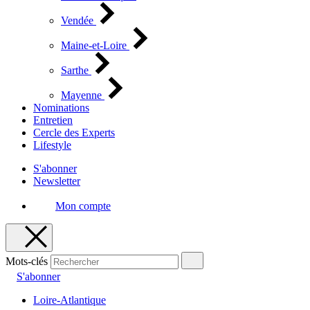
Vendée
Maine-et-Loire
Sarthe
Mayenne
Nominations
Entretien
Cercle des Experts
Lifestyle
S'abonner
Newsletter
Mon compte
Mots-clés
S'abonner
Loire-Atlantique