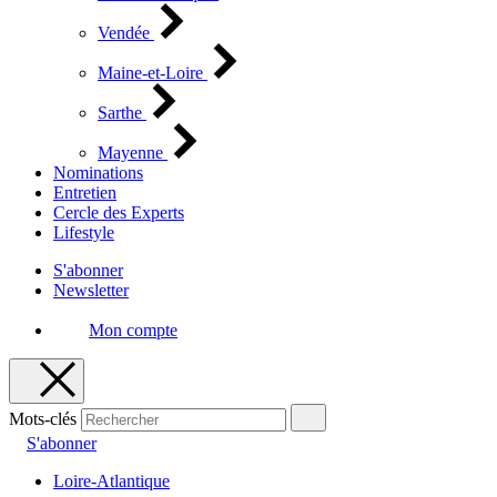
Vendée
Maine-et-Loire
Sarthe
Mayenne
Nominations
Entretien
Cercle des Experts
Lifestyle
S'abonner
Newsletter
Mon compte
Mots-clés
S'abonner
Loire-Atlantique