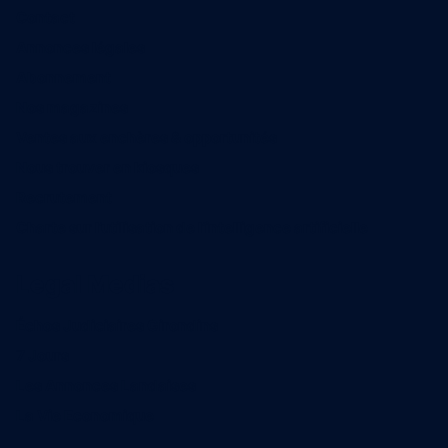
Contact
Annonces légales
Abonnement
Nos magazines
Ventes aux enchères & opportunités
Nous trouver en kiosques
Recrutement
Charte sur l’utilisation de l’intelligence artificielle
Legal Medias
Échos Judiciaires Girondins
7 Jours
Les Annonces Landaises
La Vie Economique