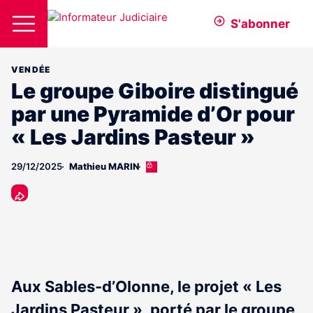
S'abonner
VENDÉE
Le groupe Giboire distingué
par une Pyramide d’Or pour
« Les Jardins Pasteur »
29/12/2025
Mathieu MARIN
Cet
article
est
réservé
aux
abonnés
Aux Sables-d’Olonne, le projet « Les
Jardins Pasteur », porté par le groupe