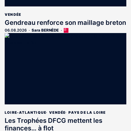
VENDÉE
Gendreau renforce son maillage breton
06.08.2026
Sara BERNÈDE
Cet
article
est
réservé
aux
abonnés
LOIRE-ATLANTIQUE
VENDÉE
PAYS DE LA LOIRE
Les Trophées DFCG mettent les
finances… à flot