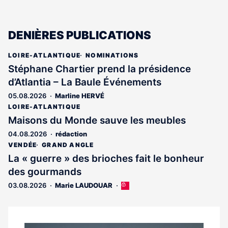
DENIÈRES PUBLICATIONS
LOIRE-ATLANTIQUE
NOMINATIONS
Stéphane Chartier prend la présidence
d’Atlantia – La Baule Événements
05.08.2026
Marline HERVÉ
LOIRE-ATLANTIQUE
Maisons du Monde sauve les meubles
04.08.2026
rédaction
VENDÉE
GRAND ANGLE
La « guerre » des brioches fait le bonheur
des gourmands
03.08.2026
Marie LAUDOUAR
Cet
article
est
réservé
aux