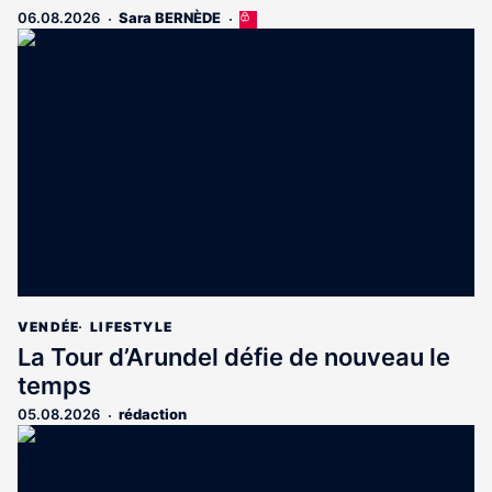
06.08.2026
Sara BERNÈDE
Cet
article
est
réservé
aux
abonnés
VENDÉE
LIFESTYLE
La Tour d’Arundel défie de nouveau le
temps
05.08.2026
rédaction