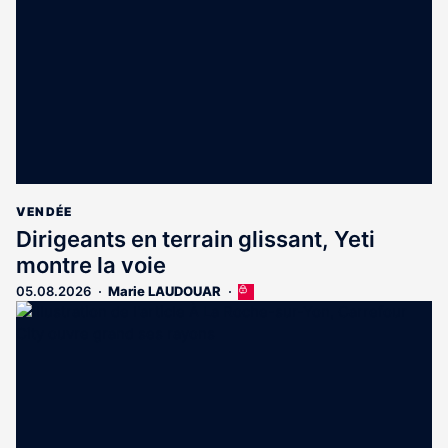
VENDÉE
Dirigeants en terrain glissant, Yeti
montre la voie
05.08.2026
Marie LAUDOUAR
Cet
article
est
réservé
aux
abonnés