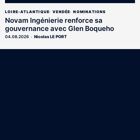
LOIRE-ATLANTIQUE
VENDÉE
NOMINATIONS
Novam Ingénierie renforce sa
gouvernance avec Glen Boqueho
04.08.2026
Nicolas LE PORT
Coordonnées
15 Boulevard Gabriel Guist'Hau
44000 Nantes
02 40 47 00 28
A propos
Qui sommes-nous