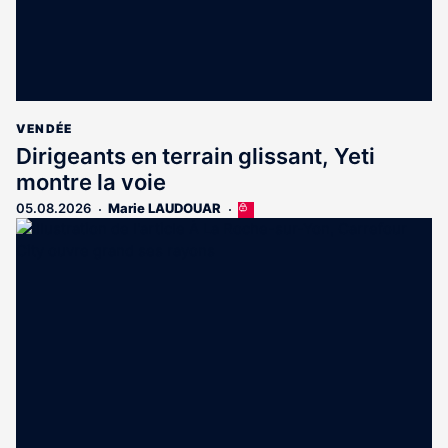
VENDÉE
Dirigeants en terrain glissant, Yeti
montre la voie
05.08.2026
Marie LAUDOUAR
Cet
article
est
réservé
aux
abonnés