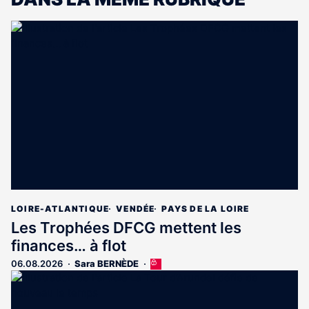
LOIRE-ATLANTIQUE
VENDÉE
PAYS DE LA LOIRE
Les Trophées DFCG mettent les
finances… à flot
06.08.2026
Sara BERNÈDE
Cet
article
est
réservé