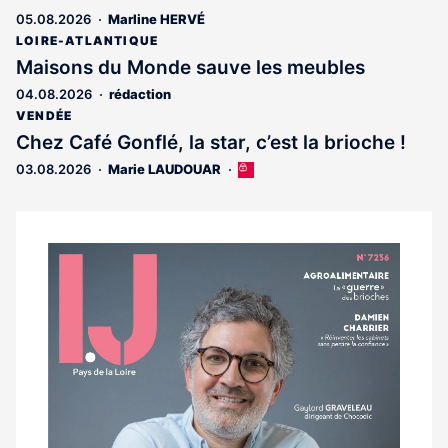
05.08.2026
Marline HERVÉ
LOIRE-ATLANTIQUE
Maisons du Monde sauve les meubles
04.08.2026
rédaction
VENDÉE
Chez Café Gonflé, la star, c’est la brioche !
03.08.2026
Marie LAUDOUAR
Cet
article
est
réservé
aux
Notre
abonnés
dernier
magazine