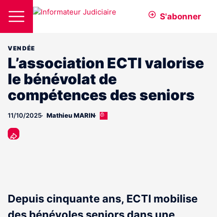
S'abonner
VENDÉE
L’association ECTI valorise
le bénévolat de
compétences des seniors
11/10/2025
Mathieu MARIN
Cet
article
est
réservé
aux
abonnés
Depuis cinquante ans, ECTI mobilise
des bénévoles seniors dans une