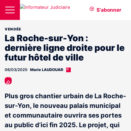
S'abonner
VENDÉE
La Roche-sur-Yon :
dernière ligne droite pour le
futur hôtel de ville
06/03/2025
Marie LAUDOUAR
Cet
article
est
réservé
aux
Plus gros chantier urbain de La Roche-
abonnés
sur-Yon, le nouveau palais municipal
et communautaire ouvrira ses portes
au public d’ici fin 2025. Le projet, qui