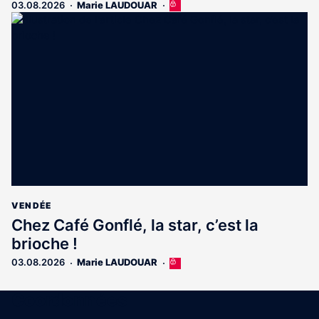
03.08.2026
Marie LAUDOUAR
Cet
article
est
réservé
aux
abonnés
VENDÉE
Chez Café Gonflé, la star, c’est la
brioche !
03.08.2026
Marie LAUDOUAR
Cet
article
est
Coordonnées
réservé
aux