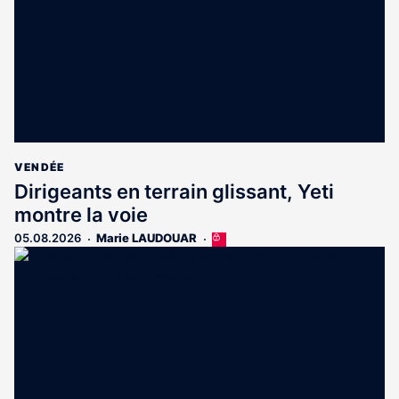
VENDÉE
Dirigeants en terrain glissant, Yeti
montre la voie
05.08.2026
Marie LAUDOUAR
Cet
article
est
réservé
aux
abonnés