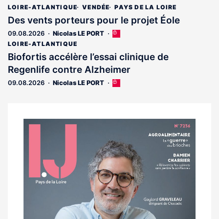
LOIRE-ATLANTIQUE
VENDÉE
PAYS DE LA LOIRE
Des vents porteurs pour le projet Éole
09.08.2026
Nicolas LE PORT
Cet
article
LOIRE-ATLANTIQUE
est
Biofortis accélère l’essai clinique de
réservé
Regenlife contre Alzheimer
aux
abonnés
09.08.2026
Nicolas LE PORT
Cet
article
est
réservé
aux
Notre
abonnés
dernier
magazine