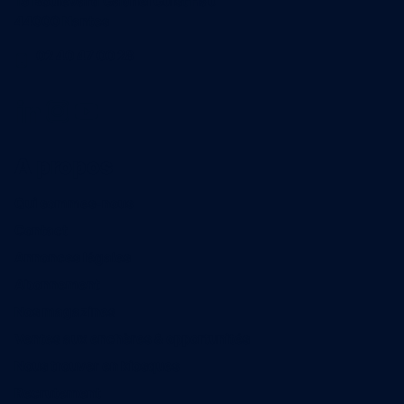
15 Boulevard Gabriel Guist'Hau
44000 Nantes
02 40 47 00 28
A propos
Qui sommes-nous
Contact
Annonces légales
Abonnement
Nos magazines
Ventes aux enchères & opportunités
Nous trouver en kiosques
Recrutement