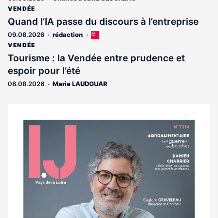
VENDÉE
Quand l’IA passe du discours à l’entreprise
09.08.2026
rédaction
Cet
article
VENDÉE
est
Tourisme : la Vendée entre prudence et
réservé
espoir pour l’été
aux
abonnés
08.08.2026
Marie LAUDOUAR
Notre
dernier
magazine