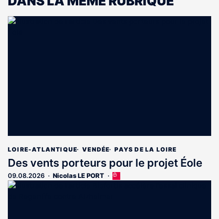
DANS LA MÊME RUBRIQUE
LOIRE-ATLANTIQUE
VENDÉE
PAYS DE LA LOIRE
Des vents porteurs pour le projet Éole
09.08.2026
Nicolas LE PORT
Cet
article
est
réservé
aux