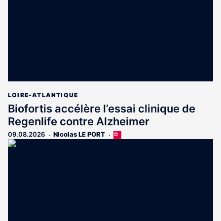
abonnés
LOIRE-ATLANTIQUE
Biofortis accélère l’essai clinique de
Regenlife contre Alzheimer
09.08.2026
Nicolas LE PORT
Cet
article
est
réservé
aux
abonnés