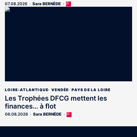
07.08.2026
Sara BERNÈDE
Cet
article
est
réservé
aux
abonnés
LOIRE-ATLANTIQUE
VENDÉE
PAYS DE LA LOIRE
Les Trophées DFCG mettent les
finances… à flot
06.08.2026
Sara BERNÈDE
Cet
article
est
Coordonnées
réservé