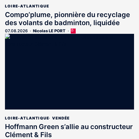
LOIRE-ATLANTIQUE
Compo’plume, pionnière du recyclage
des volants de badminton, liquidée
07.08.2026
Nicolas LE PORT
Cet
article
est
réservé
aux
abonnés
LOIRE-ATLANTIQUE
VENDÉE
Hoffmann Green s’allie au constructeur
Clément & Fils