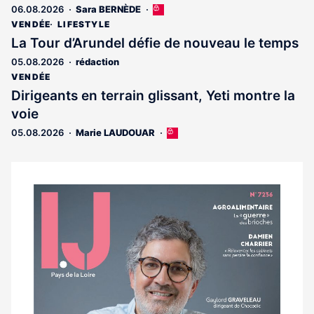
06.08.2026
Sara BERNÈDE
Cet
article
VENDÉE
LIFESTYLE
est
La Tour d’Arundel défie de nouveau le temps
réservé
05.08.2026
rédaction
aux
abonnés
VENDÉE
Dirigeants en terrain glissant, Yeti montre la
voie
05.08.2026
Marie LAUDOUAR
Cet
article
est
réservé
aux
Notre
abonnés
dernier
magazine