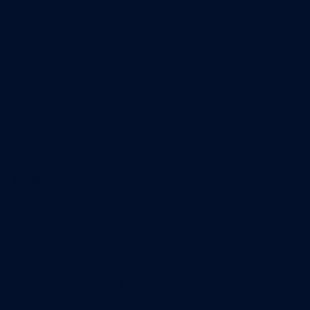
15 Boulevard Gabriel Guist'Hau
44000 Nantes
02 40 47 00 28
A propos
Qui sommes-nous
Contact
Annonces légales
Abonnement
Nos magazines
Ventes aux enchères & opportunités
Nous trouver en kiosques