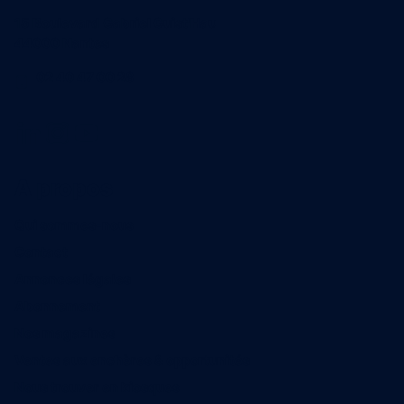
15 Boulevard Gabriel Guist'Hau
44000 Nantes
02 40 47 00 28
A propos
Qui sommes-nous
Contact
Annonces légales
Abonnement
Nos magazines
Ventes aux enchères & opportunités
Nous trouver en kiosques