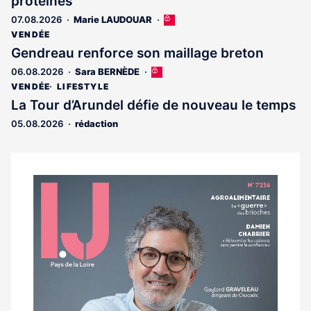
protéines
07.08.2026
Marie LAUDOUAR
Cet
article
VENDÉE
est
Gendreau renforce son maillage breton
réservé
06.08.2026
Sara BERNÈDE
Cet
aux
article
abonnés
VENDÉE
LIFESTYLE
est
La Tour d’Arundel défie de nouveau le temps
réservé
05.08.2026
rédaction
aux
abonnés
Notre
dernier
magazine