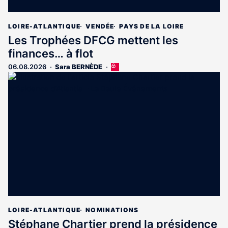
LOIRE-ATLANTIQUE
VENDÉE
PAYS DE LA LOIRE
Les Trophées DFCG mettent les
finances… à flot
06.08.2026
Sara BERNÈDE
Cet
article
est
réservé
aux
abonnés
LOIRE-ATLANTIQUE
NOMINATIONS
Stéphane Chartier prend la présidence