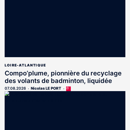
LOIRE-ATLANTIQUE
Compo’plume, pionnière du recyclage
des volants de badminton, liquidée
07.08.2026
Nicolas LE PORT
Cet
article
est
réservé
aux
abonnés