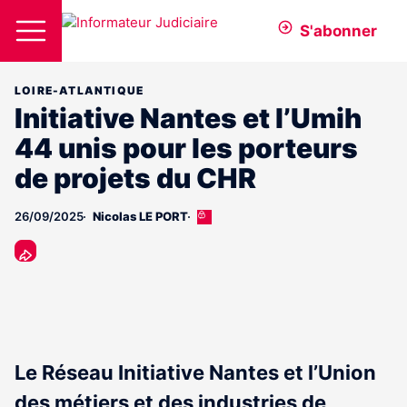
S'abonner
LOIRE-ATLANTIQUE
Initiative Nantes et l’Umih
44 unis pour les porteurs
de projets du CHR
26/09/2025
Nicolas LE PORT
Cet
article
est
réservé
aux
abonnés
Le Réseau Initiative Nantes et l’Union
des métiers et des industries de