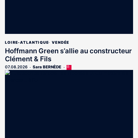
LOIRE-ATLANTIQUE
VENDÉE
Hoffmann Green s’allie au constructeur
Clément & Fils
07.08.2026
Sara BERNÈDE
Cet
article
est
réservé
aux
abonnés