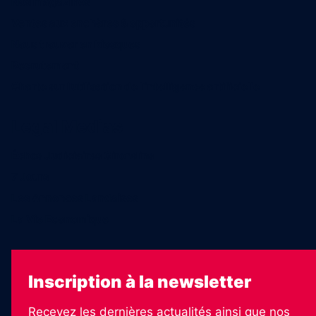
Nos magazines
Ventes aux enchères & opportunités
Nous trouver en kiosques
Recrutement
Charte sur l’utilisation de l’intelligence artificielle
Legal Medias
Échos Judiciaires Girondins
7 Jours
Les Annonces Landaises
La Vie Economique
Inscription à la newsletter
Recevez les dernières actualités ainsi que nos