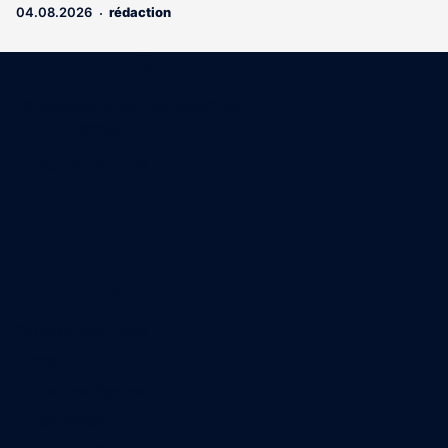
04.08.2026
rédaction
Coordonnées
15 Boulevard Gabriel Guist'Hau
44000 Nantes
02 40 47 00 28
A propos
Qui sommes-nous
Contact
Annonces légales
Abonnement