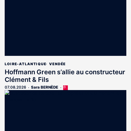
aux
abonnés
LOIRE-ATLANTIQUE
VENDÉE
Hoffmann Green s’allie au constructeur
Clément & Fils
07.08.2026
Sara BERNÈDE
Cet
article
est
réservé
aux
abonnés