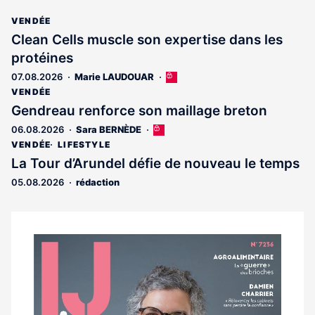
VENDÉE
Clean Cells muscle son expertise dans les
protéines
07.08.2026
Marie LAUDOUAR
Cet
article
VENDÉE
est
Gendreau renforce son maillage breton
réservé
06.08.2026
Sara BERNÈDE
Cet
aux
article
abonnés
VENDÉE
LIFESTYLE
est
La Tour d’Arundel défie de nouveau le temps
réservé
05.08.2026
rédaction
aux
abonnés
Notre
dernier
magazine