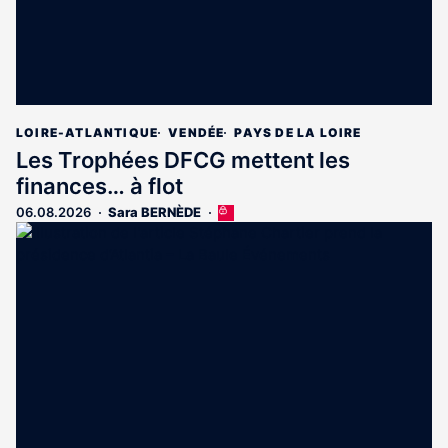
LOIRE-ATLANTIQUE
VENDÉE
PAYS DE LA LOIRE
Les Trophées DFCG mettent les
finances… à flot
06.08.2026
Sara BERNÈDE
Cet
article
est
réservé
aux
abonnés