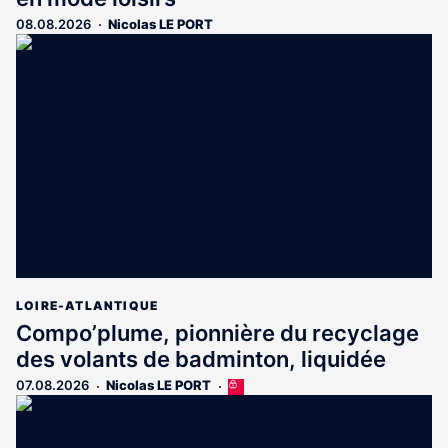
08.08.2026
Nicolas LE PORT
LOIRE-ATLANTIQUE
Compo’plume, pionnière du recyclage
des volants de badminton, liquidée
07.08.2026
Nicolas LE PORT
Cet
article
est
réservé