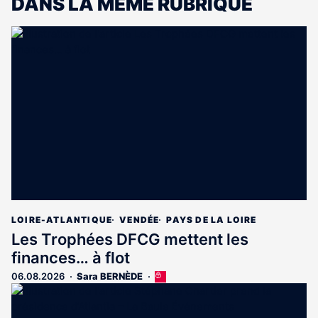
DANS LA MÊME RUBRIQUE
LOIRE-ATLANTIQUE
VENDÉE
PAYS DE LA LOIRE
Les Trophées DFCG mettent les
finances… à flot
06.08.2026
Sara BERNÈDE
Cet
article
est
réservé