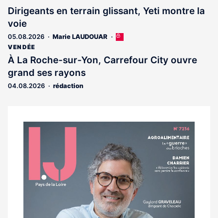
Dirigeants en terrain glissant, Yeti montre la
voie
05.08.2026
Marie LAUDOUAR
Cet
article
VENDÉE
est
À La Roche-sur-Yon, Carrefour City ouvre
réservé
grand ses rayons
aux
abonnés
04.08.2026
rédaction
Notre
dernier
magazine