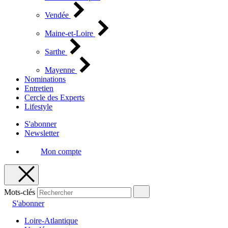
Vendée
Maine-et-Loire
Sarthe
Mayenne
Nominations
Entretien
Cercle des Experts
Lifestyle
S'abonner
Newsletter
Mon compte
Mots-clés
S'abonner
Loire-Atlantique